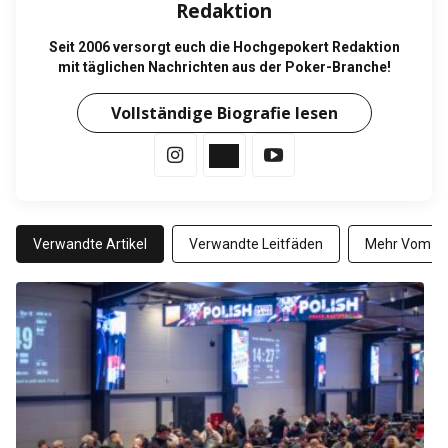
Redaktion
Seit 2006 versorgt euch die Hochgepokert Redaktion
mit täglichen Nachrichten aus der Poker-Branche!
Vollständige Biografie lesen
Verwandte Artikel
Verwandte Leitfäden
Mehr Vom Au