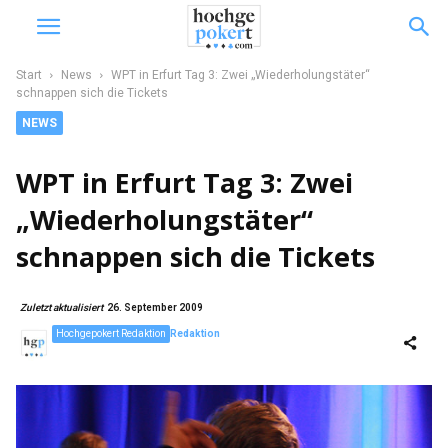
Start
News
WPT in Erfurt Tag 3: Zwei „Wiederholungstäter“
schnappen sich die Tickets
NEWS
WPT in Erfurt Tag 3: Zwei
„Wiederholungstäter“
schnappen sich die Tickets
Zuletzt aktualisiert
26. September 2009
Hochgepokert Redaktion
Redaktion