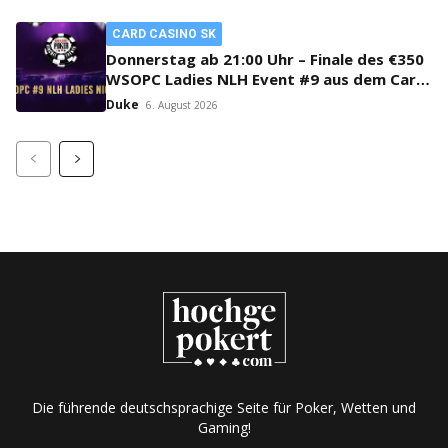
CARD CASINO SK
Donnerstag ab 21:00 Uhr – Finale des €350
WSOPC Ladies NLH Event #9 aus dem Card
Casino SK!
Duke
6. August 2026
Die führende deutschsprachige Seite für Poker, Wetten und
Gaming!