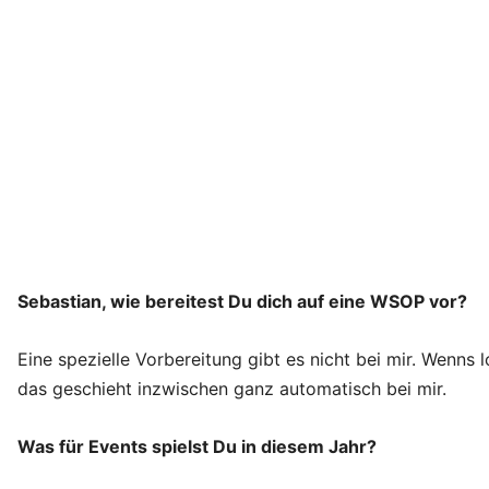
Sebastian, wie bereitest Du dich auf eine WSOP vor?
Eine spezielle Vorbereitung gibt es nicht bei mir. Wenns 
das geschieht inzwischen ganz automatisch bei mir.
Was für Events spielst Du in diesem Jahr?