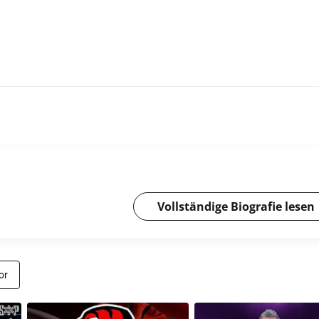
Vollständige Biografie lesen
or