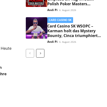
Polish Poker Masters
Mystery Bounty!
Andi Pi
6. August 2026
CARD CASINO SK
Card Casino SK WSOPC –
Karman holt das Mystery
Bounty, Cinca triumphiert
im 6-Max!
Andi Pi
6. August 2026
 Heute
n
ahre