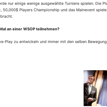
rde nur einige wenige ausgewählte Turniere spielen. Die P
x, 50,000$ Players Championship und das Mainevent spiele
rbracht.
e Mal an einer WSOP teilnehmen?
Live-Play zu entwickeln und immer mit den selben Bewegun