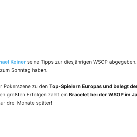
hael Keiner
seine Tipps zur diesjährigen WSOP abgegeben.
zum Sonntag haben.
der Pokerszene zu den
Top-Spielern Europas und belegt de
nen größten Erfolgen zählt ein
Bracelet bei der WSOP im J
ur drei Monate später!