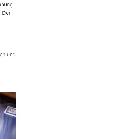
lanung
. Der
gen und