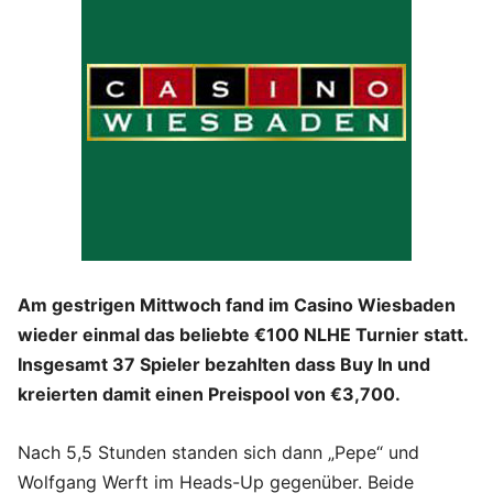
Am gestrigen Mittwoch fand im Casino Wiesbaden
wieder einmal das beliebte €100 NLHE Turnier statt.
Insgesamt 37 Spieler bezahlten dass Buy In und
kreierten damit einen Preispool von €3,700.
Nach 5,5 Stunden standen sich dann „Pepe“ und
Wolfgang Werft im Heads-Up gegenüber. Beide