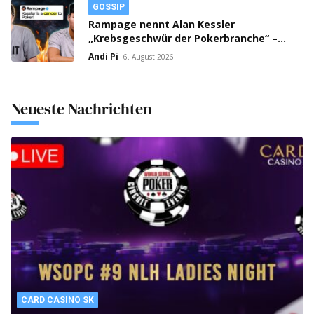
GOSSIP
Rampage nennt Alan Kessler
„Krebsgeschwür der Pokerbranche“ –
Streit auf X eskaliert!
Andi Pi
6. August 2026
Neueste Nachrichten
CARD CASINO SK