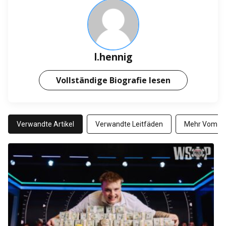
l.hennig
Vollständige Biografie lesen
Verwandte Artikel
Verwandte Leitfäden
Mehr Vom Au