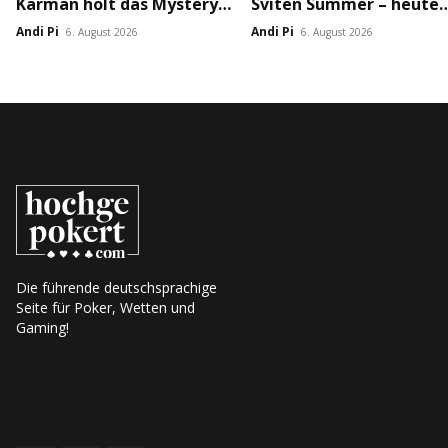
Karman holt das Mystery
Sviten Summer – heute
Bounty, Cinca triumphiert
startet das Summer Op
Andi Pi
Andi Pi
6. August 2026
6. August 2026
im 6-Max!
Bounty!
Die führende deutschsprachige
Seite für Poker, Wetten und
Gaming!