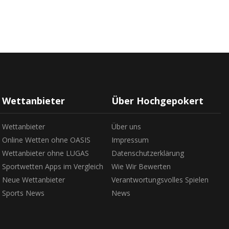
onship
C
Wettanbieter
Über Hochgepokert
Wettanbieter
Über uns
Online Wetten ohne OASIS
Impressum
Wettanbieter ohne LUGAS
Datenschutzerklärung
Sportwetten Apps im Vergleich
Wie Wir Bewerten
Neue Wettanbieter
Verantwortungsvolles Spielen
Sports News
News