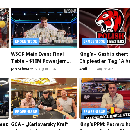
ERGEBNISSE
ERGEBNISSE
WSOP Main Event Final
King’s – Gashi sichert 
Table – $10M Powerjam
Chiplead an Tag 1A b
e“
entscheidet das Heads-Up
Polish Poker Masters
Jan Schwarz
Andi Pi
6. August 2026
6. August 2026
zwischen Jumalon und
Mystery Bounty!
Saaskilahti!
ERGEBNISSE
ERGEBNISSE
weet
GCA – „Karlovarsky Kral“
King’s PPM: Petraru h