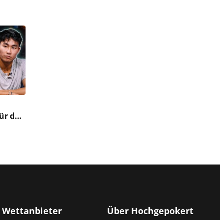
Open
ür der
t auf X
Wettanbieter
Über Hochgepokert