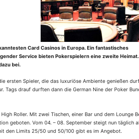
anntesten Card Casinos in Europa. Ein fantastisches
gender Service bieten Pokerspielern eine zweite Heimat
dazu bei.
 ersten Spieler, die das luxuriöse Ambiente genießen durf
ur. Tags drauf durften dann die German Nine der Poker Bun
e High Roller. Mit zwei Tischen, einer Bar und dem Lounge B
tion geboten. Vom 04. – 08. September steigt nun täglich 
mit den Limits 25/50 und 50/100 gibt es im Angebot.