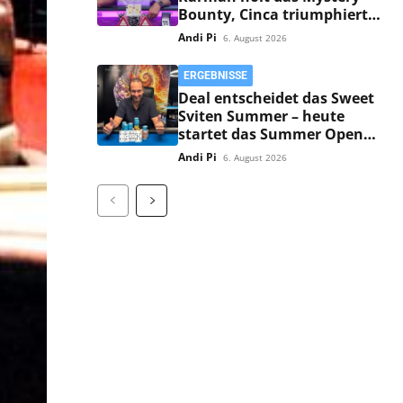
Bounty, Cinca triumphiert
im 6-Max!
Andi Pi
6. August 2026
ERGEBNISSE
Deal entscheidet das Sweet
Sviten Summer – heute
startet das Summer Open
Bounty!
Andi Pi
6. August 2026