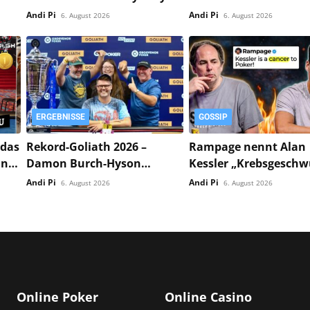
Bounty, Cinca triumphiert
startet das Summer 
Andi Pi
Andi Pi
6. August 2026
6. August 2026
im 6-Max!
Bounty!
ERGEBNISSE
GOSSIP
 das
Rekord-Goliath 2026 –
Rampage nennt Alan
innt
Damon Burch-Hyson
Kessler „Krebsgeschw
g
gewinnt £365.520 im
Pokerbranche“ – Strei
Andi Pi
Andi Pi
6. August 2026
6. August 2026
Goliath!
eskaliert!
Online Poker
Online Casino