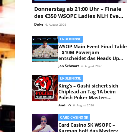
Donnerstag ab 21:00 Uhr – Finale
des €350 WSOPC Ladies NLH Event
#9 aus dem Card Casino SK!
Duke
6. August 2026
ERGEBNISSE
WSOP Main Event Final Table
– $10M Powerjam
entscheidet das Heads-Up
zwischen Jumalon und
Jan Schwarz
6. August 2026
Saaskilahti!
ERGEBNISSE
King’s – Gashi sichert sich
Chiplead an Tag 1A beim
Polish Poker Masters
Mystery Bounty!
Andi Pi
6. August 2026
CARD CASINO SK
Card Casino SK WSOPC –
Karman holt das Mystery