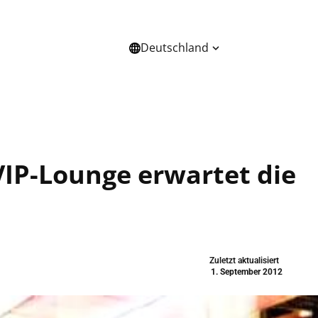
Deutschland
HANNEL
ÜBER UNS
IP-Lounge erwartet die
Zuletzt aktualisiert
1. September 2012