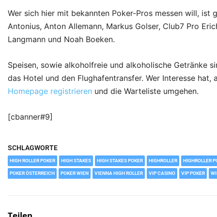
Wer sich hier mit bekannten Poker-Pros messen will, ist 
Antonius, Anton Allemann, Markus Golser, Club7 Pro Eri
Langmann und Noah Boeken.
Speisen, sowie alkoholfreie und alkoholische Getränke s
das Hotel und den Flughafentransfer. Wer Interesse hat,
Homepage registrieren
und die Warteliste umgehen.
[cbanner#9]
SCHLAGWORTE
HIGH ROLLER POKER
HIGH STAKES
HIGH STAKES POKER
HIGHROLLER
HIGHROLLER P
POKER ÖSTERREICH
POKER WIEN
VIENNA HIGH ROLLER
VIP CASINO
VIP POKER
WI
Teilen