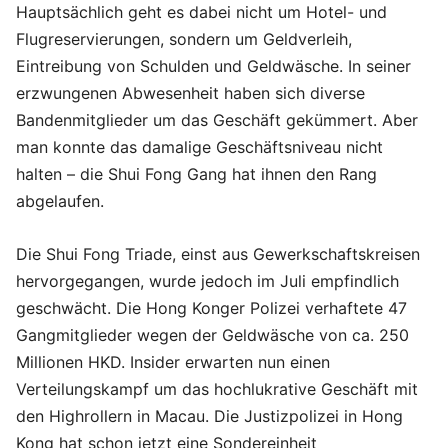
Hauptsächlich geht es dabei nicht um Hotel- und
Flugreservierungen, sondern um Geldverleih,
Eintreibung von Schulden und Geldwäsche. In seiner
erzwungenen Abwesenheit haben sich diverse
Bandenmitglieder um das Geschäft gekümmert. Aber
man konnte das damalige Geschäftsniveau nicht
halten – die Shui Fong Gang hat ihnen den Rang
abgelaufen.
Die Shui Fong Triade, einst aus Gewerkschaftskreisen
hervorgegangen, wurde jedoch im Juli empfindlich
geschwächt. Die Hong Konger Polizei verhaftete 47
Gangmitglieder wegen der Geldwäsche von ca. 250
Millionen HKD. Insider erwarten nun einen
Verteilungskampf um das hochlukrative Geschäft mit
den Highrollern in Macau. Die Justizpolizei in Hong
Kong hat schon jetzt eine Sondereinheit