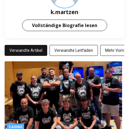
k.martzen
Vollständige Biografie lesen
Verwandte Artikel
Verwandte Leitfäden
Mehr Vom Au
CASINO