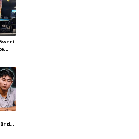
 Sweet
te
Open
ür der
t auf