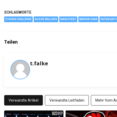
SCHLAGWORTE
$100000 CHALLENGE
AUSSIE MILLIONS
MAIN EVENT
MERVIN CHAN
PATRIK ANT
Teilen
t.falke
Verwandte Artikel
Verwandte Leitfäden
Mehr Vom Au