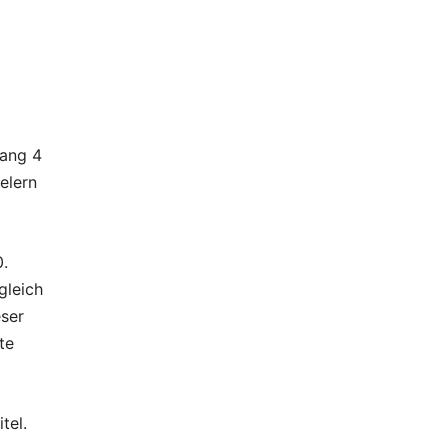
Rang 4
elern
.
gleich
eser
te
tel.