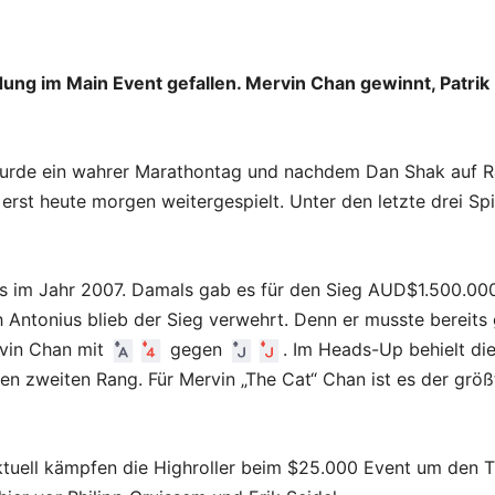
dung im Main Event gefallen. Mervin Chan gewinnt, Patrik
Es wurde ein wahrer Marathontag und nachdem Dan Shak auf 
erst heute morgen weitergespielt. Unter den letzte drei Spi
s im Jahr 2007. Damals gab es für den Sieg AUD$1.500.000
ntonius blieb der Sieg verwehrt. Denn er musste bereits 
rvin Chan mit
gegen
. Im Heads-Up behielt di
n zweiten Rang. Für Mervin „The Cat“ Chan ist es der größ
Aktuell kämpfen die Highroller beim $25.000 Event um den Ti