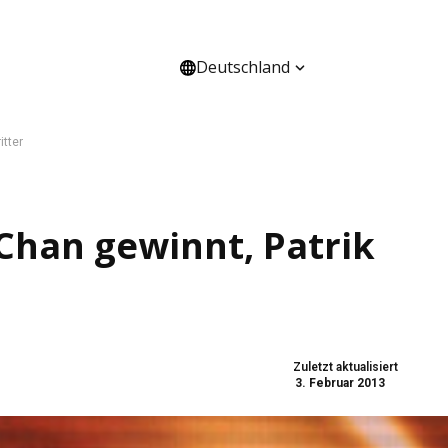
Deutschland
HANNEL
ÜBER UNS
itter
 Chan gewinnt, Patrik
Zuletzt aktualisiert
3. Februar 2013