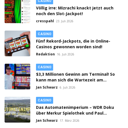
CASINO
Völlig irre: Mizrachi knackt jetzt auch
noch den Slot-Jackpot!
cresspahl
23. Juli 2026
CASINO
Fünf Rekord-Jackpots, die in Online-
Casinos gewonnen worden sind!
Redaktion
16. Juli 2026
CASINO
$3,3 Millionen Gewinn am Terminal! So
kann man sich die Wartezeit am
Flughafen auch vertreiben!
Jan Schwarz
6. Juli 2026
CASINO
Das Automatenimperium – WDR Doku
über Merkur Spielothek und Paul
Gauselmann!
Jan Schwarz
17. März 2026