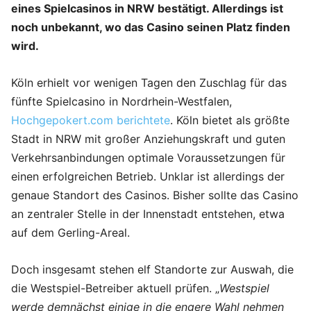
eines Spielcasinos in NRW bestätigt. Allerdings ist
noch unbekannt, wo das Casino seinen Platz finden
wird.
Köln erhielt vor wenigen Tagen den Zuschlag für das
fünfte Spielcasino in Nordrhein-Westfalen,
Hochgepokert.com berichtete
. Köln bietet als größte
Stadt in NRW mit großer Anziehungskraft und guten
Verkehrsanbindungen optimale Voraussetzungen für
einen erfolgreichen Betrieb. Unklar ist allerdings der
genaue Standort des Casinos. Bisher sollte das Casino
an zentraler Stelle in der Innenstadt entstehen, etwa
auf dem Gerling-Areal.
Doch insgesamt stehen elf Standorte zur Auswah, die
die Westspiel-Betreiber aktuell prüfen. „
Westspiel
werde demnächst einige in die engere Wahl nehmen