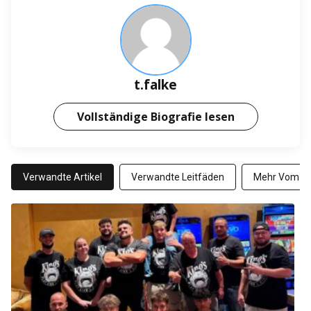
t.falke
Vollständige Biografie lesen
Verwandte Artikel
Verwandte Leitfäden
Mehr Vom Au