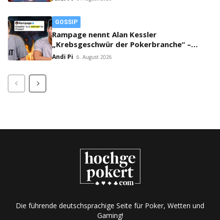
GOSSIP
Rampage nennt Alan Kessler
„Krebsgeschwür der Pokerbranche“ –
Streit auf X eskaliert!
Andi Pi
6. August 2026
Die führende deutschsprachige Seite für Poker, Wetten und
Gaming!