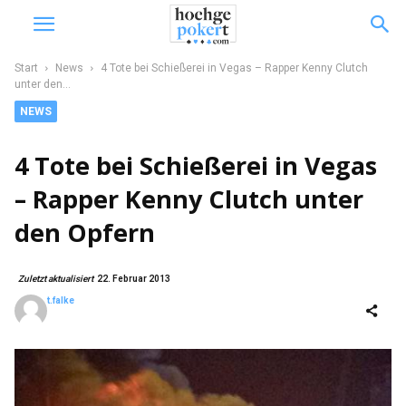
Start
News
4 Tote bei Schießerei in Vegas – Rapper Kenny Clutch
unter den...
NEWS
4 Tote bei Schießerei in Vegas
– Rapper Kenny Clutch unter
den Opfern
Zuletzt aktualisiert
22. Februar 2013
t.falke