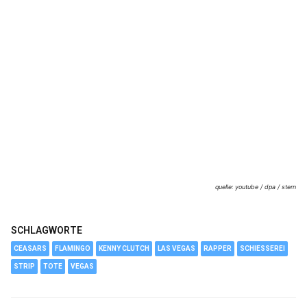
quelle: youtube / dpa / stern
SCHLAGWORTE
CEASARS
FLAMINGO
KENNY CLUTCH
LAS VEGAS
RAPPER
SCHIESSEREI
STRIP
TOTE
VEGAS