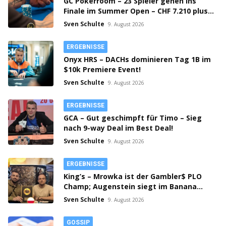
GC Pokerroom – 23 Spieler gehen ins
Finale im Summer Open – CHF 7.210 plus
Bounties on Top!
Sven Schulte
9. August 2026
ERGEBNISSE
Onyx HRS – DACHs dominieren Tag 1B im
$10k Premiere Event!
Sven Schulte
9. August 2026
ERGEBNISSE
GCA – Gut geschimpft für Timo – Sieg
nach 9-way Deal im Best Deal!
Sven Schulte
9. August 2026
ERGEBNISSE
King’s – Mrowka ist der Gambler$ PLO
Champ; Augenstein siegt im Banana
Cup!
Sven Schulte
9. August 2026
GOSSIP