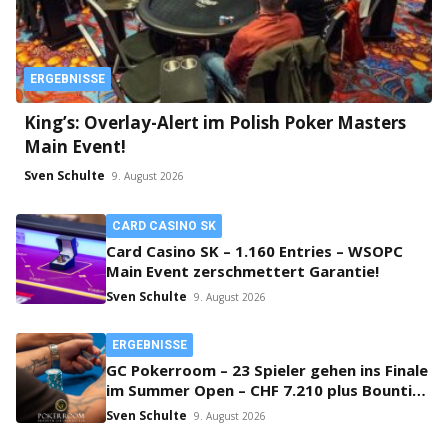
ERGEBNISSE
King’s: Overlay-Alert im Polish Poker Masters
Main Event!
Sven Schulte
9. August 2026
CARD CASINO SK
Card Casino SK – 1.160 Entries – WSOPC
Main Event zerschmettert Garantie!
Sven Schulte
9. August 2026
ERGEBNISSE
GC Pokerroom – 23 Spieler gehen ins Finale
im Summer Open – CHF 7.210 plus Bounties
on Top!
Sven Schulte
9. August 2026