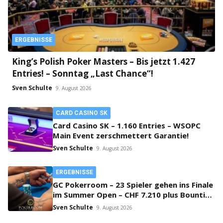
ERGEBNISSE
King’s Polish Poker Masters – Bis jetzt 1.427
Entries! – Sonntag „Last Chance“!
Sven Schulte
9. August 2026
CARD CASINO SK
Card Casino SK – 1.160 Entries – WSOPC
Main Event zerschmettert Garantie!
Sven Schulte
9. August 2026
ERGEBNISSE
GC Pokerroom – 23 Spieler gehen ins Finale
im Summer Open – CHF 7.210 plus Bounties
on Top!
Sven Schulte
9. August 2026