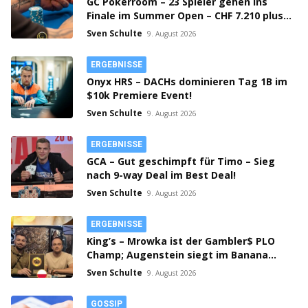
GC Pokerroom – 23 Spieler gehen ins
Finale im Summer Open – CHF 7.210 plus
Bounties on Top!
Sven Schulte
9. August 2026
ERGEBNISSE
Onyx HRS – DACHs dominieren Tag 1B im
$10k Premiere Event!
Sven Schulte
9. August 2026
ERGEBNISSE
GCA – Gut geschimpft für Timo – Sieg
nach 9-way Deal im Best Deal!
Sven Schulte
9. August 2026
ERGEBNISSE
King’s – Mrowka ist der Gambler$ PLO
Champ; Augenstein siegt im Banana
Cup!
Sven Schulte
9. August 2026
GOSSIP