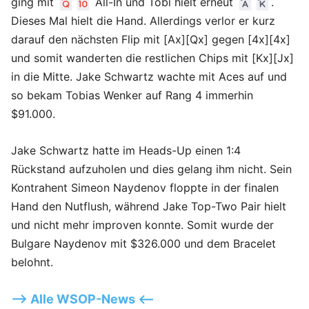
ging mit
All-In und Tobi hielt erneut
.
Dieses Mal hielt die Hand. Allerdings verlor er kurz
darauf den nächsten Flip mit [Ax][Qx] gegen [4x][4x]
und somit wanderten die restlichen Chips mit [Kx][Jx]
in die Mitte. Jake Schwartz wachte mit Aces auf und
so bekam Tobias Wenker auf Rang 4 immerhin
$91.000.
Jake Schwartz hatte im Heads-Up einen 1:4
Rückstand aufzuholen und dies gelang ihm nicht. Sein
Kontrahent Simeon Naydenov floppte in der finalen
Hand den Nutflush, während Jake Top-Two Pair hielt
und nicht mehr improven konnte. Somit wurde der
Bulgare Naydenov mit $326.000 und dem Bracelet
belohnt.
—> Alle WSOP-News <—