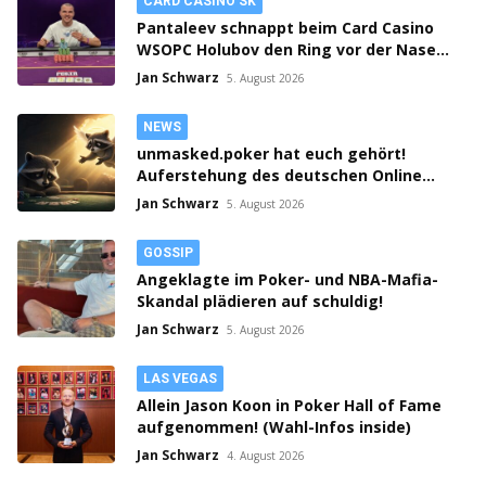
CARD CASINO SK
Pantaleev schnappt beim Card Casino
WSOPC Holubov den Ring vor der Nase
weg! 3-fach Action in Samorin!
Jan Schwarz
5. August 2026
NEWS
unmasked.poker hat euch gehört!
Auferstehung des deutschen Online
Poker Rooms?!
Jan Schwarz
5. August 2026
GOSSIP
Angeklagte im Poker- und NBA-Mafia-
Skandal plädieren auf schuldig!
Jan Schwarz
5. August 2026
LAS VEGAS
Allein Jason Koon in Poker Hall of Fame
aufgenommen! (Wahl-Infos inside)
Jan Schwarz
4. August 2026