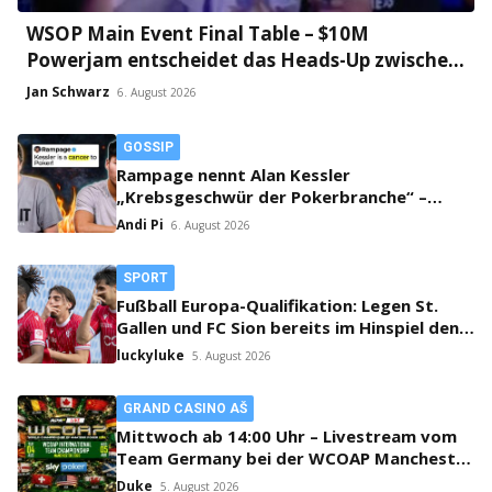
WSOP Main Event Final Table – $10M
Powerjam entscheidet das Heads-Up zwischen
Jumalon und Saaskilahti!
Jan Schwarz
6. August 2026
GOSSIP
Rampage nennt Alan Kessler
„Krebsgeschwür der Pokerbranche“ –
Streit auf X eskaliert!
Andi Pi
6. August 2026
SPORT
Fußball Europa-Qualifikation: Legen St.
Gallen und FC Sion bereits im Hinspiel den
Grundstein fürs Weiterkommen?
luckyluke
5. August 2026
GRAND CASINO AŠ
Mittwoch ab 14:00 Uhr – Livestream vom
Team Germany bei der WCOAP Manchester
2026!
Duke
5. August 2026