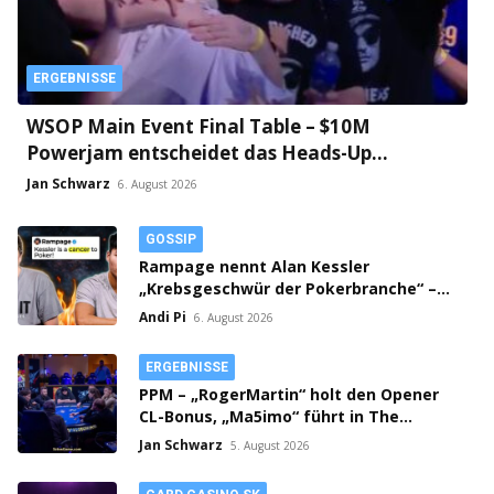
ERGEBNISSE
WSOP Main Event Final Table – $10M
Powerjam entscheidet das Heads-Up
zwischen Jumalon und Saaskilahti!
Jan Schwarz
6. August 2026
GOSSIP
Rampage nennt Alan Kessler
„Krebsgeschwür der Pokerbranche“ –
Streit auf X eskaliert!
Andi Pi
6. August 2026
ERGEBNISSE
PPM – „RogerMartin“ holt den Opener
CL-Bonus, „Ma5imo“ führt in The
Gamblers PLO Championship!
Jan Schwarz
5. August 2026