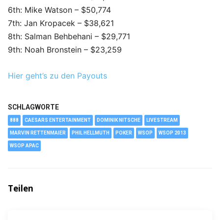
6th: Mike Watson – $50,774
7th: Jan Kropacek – $38,621
8th: Salman Behbehani – $29,771
9th: Noah Bronstein – $23,259
Hier geht’s zu den Payouts
SCHLAGWORTE
888
CAESARS ENTERTAINMENT
DOMINIK NITSCHE
LIVESTREAM
MARVIN RETTENMAIER
PHIL HELLMUTH
POKER
WSOP
WSOP 2013
WSOP APAC
Teilen