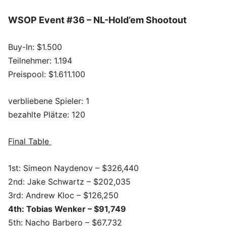
WSOP Event #36 – NL-Hold’em Shootout
Buy-In: $1.500
Teilnehmer: 1.194
Preispool: $1.611.100
verbliebene Spieler: 1
bezahlte Plätze: 120
Final Table
1st: Simeon Naydenov – $326,440
2nd: Jake Schwartz – $202,035
3rd: Andrew Kloc – $126,250
4th: Tobias Wenker – $91,749
5th: Nacho Barbero – $67,732