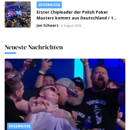
ERGEBNISSE
Erster Chipleader der Polish Poker
Masters kommt aus Deutschland / 1
Million Crown Series in Prag gestartet!
Jan Schwarz
4. August 2026
Neueste Nachrichten
ERGEBNISSE