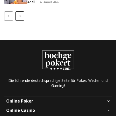
Streit auf X eskaliert!
Andi Pi
6. August 2026
Die führende deutschsprachige Seite für Poker, Wetten und
Gaming!
Online Poker
Online Casino