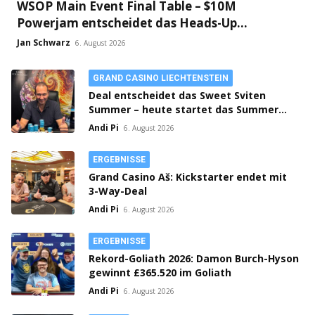
WSOP Main Event Final Table – $10M
Powerjam entscheidet das Heads-Up
zwischen Jumalon und Saaskilahti!
Jan Schwarz
6. August 2026
GRAND CASINO LIECHTENSTEIN
Deal entscheidet das Sweet Sviten
Summer – heute startet das Summer
Open Bounty
Andi Pi
6. August 2026
ERGEBNISSE
Grand Casino Aš: Kickstarter endet mit
3-Way-Deal
Andi Pi
6. August 2026
ERGEBNISSE
Rekord-Goliath 2026: Damon Burch-Hyson
gewinnt £365.520 im Goliath
Andi Pi
6. August 2026