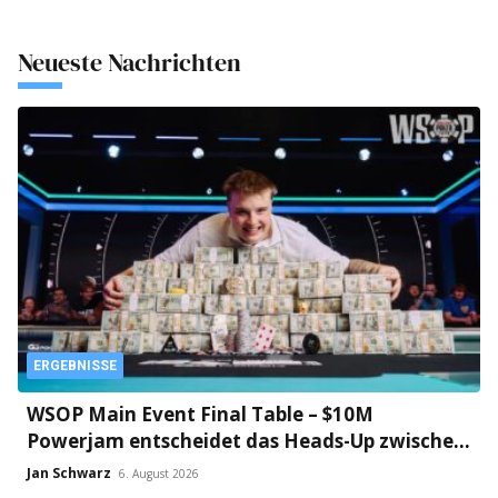
Neueste Nachrichten
ERGEBNISSE
WSOP Main Event Final Table – $10M
Powerjam entscheidet das Heads-Up zwischen
Jumalon und Saaskilahti!
Jan Schwarz
6. August 2026