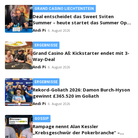
GRAND CASINO LIECHTENSTEIN
Deal entscheidet das Sweet Sviten
Summer – heute startet das Summer Open
Bounty
Andi Pi
6. August 2026
ERGEBNISSE
Grand Casino Aš: Kickstarter endet mit 3-
Way-Deal
Andi Pi
6. August 2026
ERGEBNISSE
Rekord-Goliath 2026: Damon Burch-Hyson
gewinnt £365.520 im Goliath
Andi Pi
6. August 2026
GOSSIP
Rampage nennt Alan Kessler
„Krebsgeschwür der Pokerbranche“ –