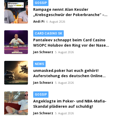
GOSSIP
Rampage nennt Alan Kessler
„Krebsgeschwür der Pokerbranche“ –
Streit auf X eskaliert!
Andi Pi
6. August 2026
CARD CASINO SK
Pantaleev schnappt beim Card Casino
WSOPC Holubov den Ring vor der Nase
weg! 3-fach Action in Samorin!
Jan Schwarz
5. August 2026
NEWS
unmasked.poker hat euch gehört!
Auferstehung des deutschen Online
Poker Rooms?!
Jan Schwarz
5. August 2026
GOSSIP
Angeklagte im Poker- und NBA-Mafia-
Skandal plädieren auf schuldig!
Jan Schwarz
5. August 2026