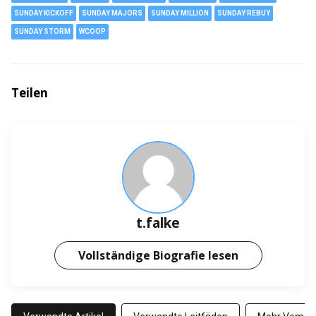
SUNDAY KICKOFF
SUNDAY MAJORS
SUNDAY MILLION
SUNDAY REBUY
SUNDAY STORM
WCOOP
Teilen
t.falke
Vollständige Biografie lesen