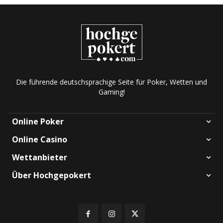
Die führende deutschsprachige Seite für Poker, Wetten und
Gaming!
Online Poker
Online Casino
Wettanbieter
Über Hochgepokert