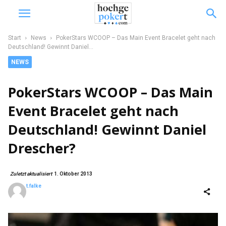
Start
News
PokerStars WCOOP – Das Main Event Bracelet geht nach
Deutschland! Gewinnt Daniel...
NEWS
PokerStars WCOOP – Das Main
Event Bracelet geht nach
Deutschland! Gewinnt Daniel
Drescher?
Zuletzt aktualisiert
1. Oktober 2013
t.falke