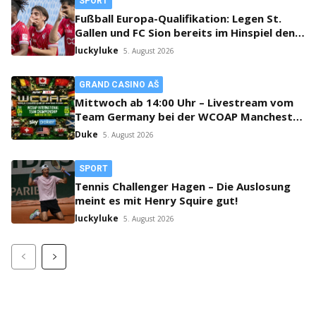
SPORT
Fußball Europa-Qualifikation: Legen St.
Gallen und FC Sion bereits im Hinspiel den
Grundstein fürs Weiterkommen?
luckyluke
5. August 2026
GRAND CASINO AŠ
Mittwoch ab 14:00 Uhr – Livestream vom
Team Germany bei der WCOAP Manchester
2026!
Duke
5. August 2026
SPORT
Tennis Challenger Hagen – Die Auslosung
meint es mit Henry Squire gut!
luckyluke
5. August 2026