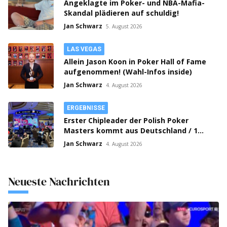
Angeklagte im Poker- und NBA-Mafia-
Skandal plädieren auf schuldig!
Jan Schwarz
5. August 2026
LAS VEGAS
Allein Jason Koon in Poker Hall of Fame
aufgenommen! (Wahl-Infos inside)
Jan Schwarz
4. August 2026
ERGEBNISSE
Erster Chipleader der Polish Poker
Masters kommt aus Deutschland / 1
Million Crown Series in Prag gestartet!
Jan Schwarz
4. August 2026
Neueste Nachrichten