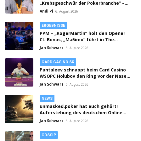
„Krebsgeschwür der Pokerbranche“ –
Streit auf X eskaliert!
Andi Pi
6. August 2026
ERGEBNISSE
PPM – „RogerMartin“ holt den Opener
CL-Bonus, „Ma5imo“ führt in The
Gamblers PLO Championship!
Jan Schwarz
5. August 2026
CARD CASINO SK
Pantaleev schnappt beim Card Casino
WSOPC Holubov den Ring vor der Nase
weg! 3-fach Action in Samorin!
Jan Schwarz
5. August 2026
NEWS
unmasked.poker hat euch gehört!
Auferstehung des deutschen Online
Poker Rooms?!
Jan Schwarz
5. August 2026
GOSSIP