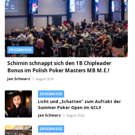
ERGEBNISSE
Schirnin schnappt sich den 1B Chipleader
Bonus im Polish Poker Masters MB M.E.!
Jan Schwarz
7. August 2026
ERGEBNISSE
Licht und „Schatten“ zum Auftakt der
Summer Poker Open im GCLI!
Jan Schwarz
7. August 2026
ERGEBNISSE