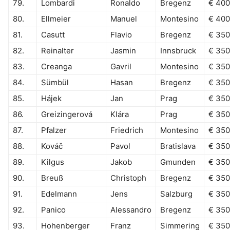
79.
Lombardi
Ronaldo
Bregenz
€ 400
80.
Ellmeier
Manuel
Montesino
€ 400
81.
Casutt
Flavio
Bregenz
€ 350
82.
Reinalter
Jasmin
Innsbruck
€ 350
83.
Creanga
Gavril
Montesino
€ 350
84.
Sümbül
Hasan
Bregenz
€ 350
85.
Hájek
Jan
Prag
€ 350
86.
Greizingerová
Klára
Prag
€ 350
87.
Pfalzer
Friedrich
Montesino
€ 350
88.
Kováč
Pavol
Bratislava
€ 350
89.
Kilgus
Jakob
Gmunden
€ 350
90.
Breuß
Christoph
Bregenz
€ 350
91.
Edelmann
Jens
Salzburg
€ 350
92.
Panico
Alessandro
Bregenz
€ 350
93.
Hohenberger
Franz
Simmering
€ 350