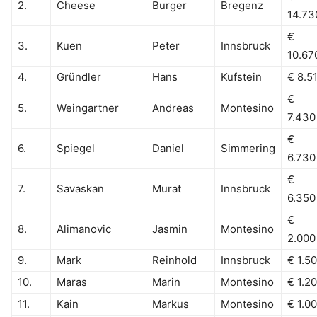
2.
Cheese
Burger
Bregenz
14.73
€
3.
Kuen
Peter
Innsbruck
10.67
4.
Gründler
Hans
Kufstein
€ 8.5
€
5.
Weingartner
Andreas
Montesino
7.430
€
6.
Spiegel
Daniel
Simmering
6.730
€
7.
Savaskan
Murat
Innsbruck
6.350
€
8.
Alimanovic
Jasmin
Montesino
2.000
9.
Mark
Reinhold
Innsbruck
€ 1.5
10.
Maras
Marin
Montesino
€ 1.2
11.
Kain
Markus
Montesino
€ 1.0