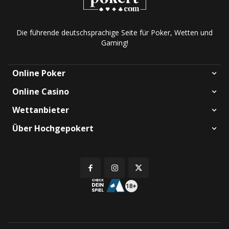
Die führende deutschsprachige Seite für Poker, Wetten und
Gaming!
Online Poker
Online Casino
Wettanbieter
Über Hochgepokert