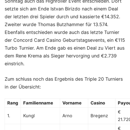
Sonntag auch das Highroller Event entschieden. Dort
setzte sich am Ende Istvan Birizdo nach einem Deal
der letzten drei Spieler durch und kassierte €14.352.
Zweiter wurde Thomas Butzhammer für 13.574.
Ebenfalls entschieden wurde auch das letzte Turnier
der Concord Card Casino Geburtstagsevents, ein €115
Turbo Turnier. Am Ende gab es einen Deal zu Viert aus
dem Rene Krema als Sieger hervorging und €2.739
einstrich.
Zum schluss noch das Ergebnis des Triple 20 Turniers
in der Übersicht:
Rang
Familienname
Vorname
Casino
Payo
€
1.
Kungl
Arno
Bregenz
21.72
€