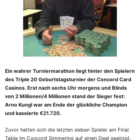
Ein wahrer Turniermarathon liegt hinter den Spielern
des Triple 20 Geburtstagsturnier der Concord Card
Casinos. Erst nach sechs Uhr morgens und Blinds
von 2 Millionen/4 Millionen stand der Sieger fest:
Arno Kungl war am Ende der glückliche Champion
und kassierte €21.720.
Zuvor hatten sich die letzten sieben Spieler am Final
Table Im Concord Simmering auf einen Deal geeinigt.