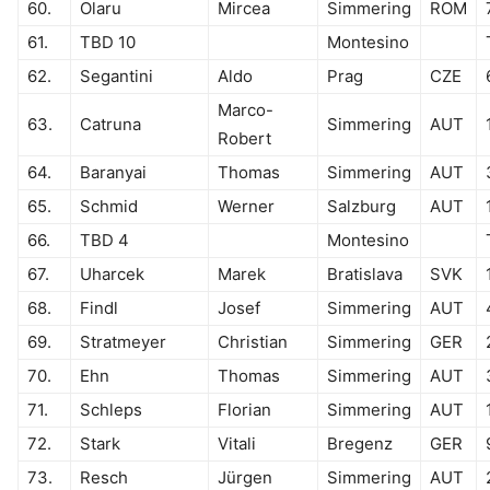
60.
Olaru
Mircea
Simmering
ROM
61.
TBD 10
Montesino
62.
Segantini
Aldo
Prag
CZE
Marco-
63.
Catruna
Simmering
AUT
Robert
64.
Baranyai
Thomas
Simmering
AUT
65.
Schmid
Werner
Salzburg
AUT
66.
TBD 4
Montesino
67.
Uharcek
Marek
Bratislava
SVK
68.
Findl
Josef
Simmering
AUT
69.
Stratmeyer
Christian
Simmering
GER
70.
Ehn
Thomas
Simmering
AUT
71.
Schleps
Florian
Simmering
AUT
72.
Stark
Vitali
Bregenz
GER
73.
Resch
Jürgen
Simmering
AUT