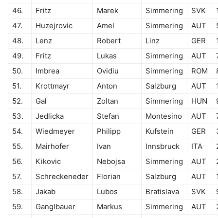
46.
Fritz
Marek
Simmering
SVK
47.
Huzejrovic
Amel
Simmering
AUT
48.
Lenz
Robert
Linz
GER
49.
Fritz
Lukas
Simmering
AUT
50.
Imbrea
Ovidiu
Simmering
ROM
51.
Krottmayr
Anton
Salzburg
AUT
52.
Gal
Zoltan
Simmering
HUN
53.
Jedlicka
Stefan
Montesino
AUT
54.
Wiedmeyer
Philipp
Kufstein
GER
55.
Mairhofer
Ivan
Innsbruck
ITA
56.
Kikovic
Nebojsa
Simmering
AUT
57.
Schreckeneder
Florian
Salzburg
AUT
58.
Jakab
Lubos
Bratislava
SVK
59.
Ganglbauer
Markus
Simmering
AUT