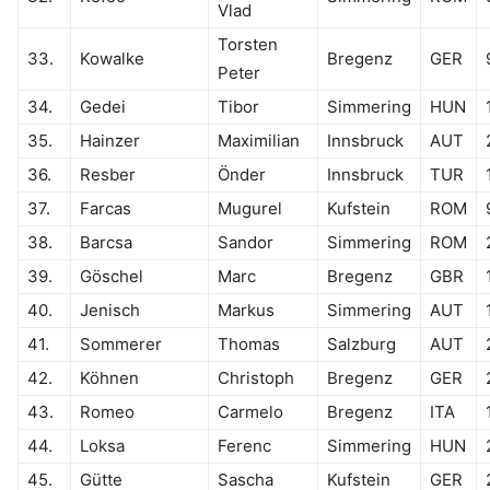
Vlad
Torsten
33.
Kowalke
Bregenz
GER
Peter
34.
Gedei
Tibor
Simmering
HUN
35.
Hainzer
Maximilian
Innsbruck
AUT
36.
Resber
Önder
Innsbruck
TUR
37.
Farcas
Mugurel
Kufstein
ROM
38.
Barcsa
Sandor
Simmering
ROM
39.
Göschel
Marc
Bregenz
GBR
40.
Jenisch
Markus
Simmering
AUT
41.
Sommerer
Thomas
Salzburg
AUT
42.
Köhnen
Christoph
Bregenz
GER
43.
Romeo
Carmelo
Bregenz
ITA
44.
Loksa
Ferenc
Simmering
HUN
45.
Gütte
Sascha
Kufstein
GER