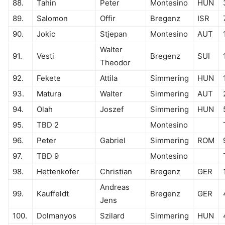
88.
Tahin
Peter
Montesino
HUN
89.
Salomon
Offir
Bregenz
ISR
90.
Jokic
Stjepan
Montesino
AUT
Walter
91.
Vesti
Bregenz
SUI
Theodor
92.
Fekete
Attila
Simmering
HUN
93.
Matura
Walter
Simmering
AUT
94.
Olah
Joszef
Simmering
HUN
95.
TBD 2
Montesino
96.
Peter
Gabriel
Simmering
ROM
97.
TBD 9
Montesino
98.
Hettenkofer
Christian
Bregenz
GER
Andreas
99.
Kauffeldt
Bregenz
GER
Jens
100.
Dolmanyos
Szilard
Simmering
HUN