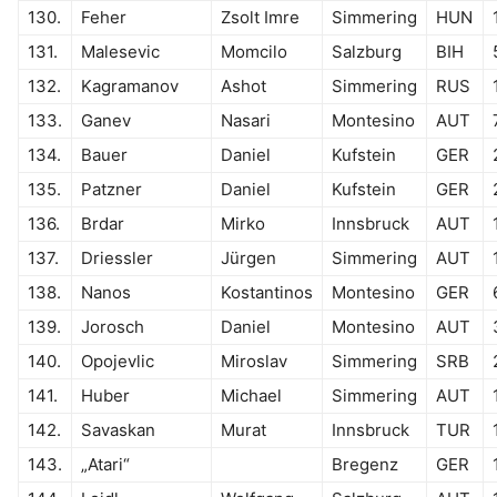
130.
Feher
Zsolt Imre
Simmering
HUN
131.
Malesevic
Momcilo
Salzburg
BIH
132.
Kagramanov
Ashot
Simmering
RUS
133.
Ganev
Nasari
Montesino
AUT
134.
Bauer
Daniel
Kufstein
GER
135.
Patzner
Daniel
Kufstein
GER
136.
Brdar
Mirko
Innsbruck
AUT
137.
Driessler
Jürgen
Simmering
AUT
138.
Nanos
Kostantinos
Montesino
GER
139.
Jorosch
Daniel
Montesino
AUT
140.
Opojevlic
Miroslav
Simmering
SRB
141.
Huber
Michael
Simmering
AUT
142.
Savaskan
Murat
Innsbruck
TUR
143.
„Atari“
Bregenz
GER