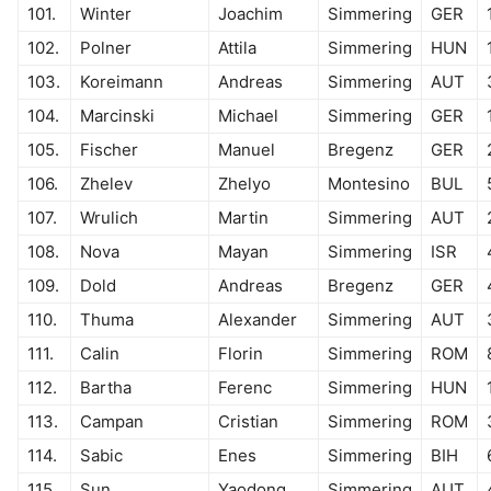
101.
Winter
Joachim
Simmering
GER
102.
Polner
Attila
Simmering
HUN
103.
Koreimann
Andreas
Simmering
AUT
104.
Marcinski
Michael
Simmering
GER
105.
Fischer
Manuel
Bregenz
GER
106.
Zhelev
Zhelyo
Montesino
BUL
107.
Wrulich
Martin
Simmering
AUT
108.
Nova
Mayan
Simmering
ISR
109.
Dold
Andreas
Bregenz
GER
110.
Thuma
Alexander
Simmering
AUT
111.
Calin
Florin
Simmering
ROM
112.
Bartha
Ferenc
Simmering
HUN
113.
Campan
Cristian
Simmering
ROM
114.
Sabic
Enes
Simmering
BIH
115.
Sun
Yaodong
Simmering
AUT