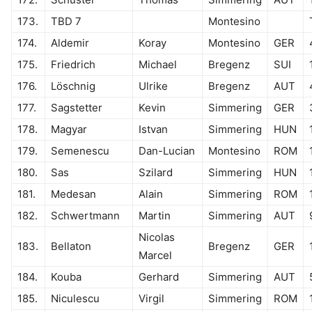
173.
TBD 7
Montesino
174.
Aldemir
Koray
Montesino
GER
175.
Friedrich
Michael
Bregenz
SUI
176.
Löschnig
Ulrike
Bregenz
AUT
177.
Sagstetter
Kevin
Simmering
GER
178.
Magyar
Istvan
Simmering
HUN
179.
Semenescu
Dan-Lucian
Montesino
ROM
180.
Sas
Szilard
Simmering
HUN
181.
Medesan
Alain
Simmering
ROM
182.
Schwertmann
Martin
Simmering
AUT
Nicolas
183.
Bellaton
Bregenz
GER
Marcel
184.
Kouba
Gerhard
Simmering
AUT
185.
Niculescu
Virgil
Simmering
ROM