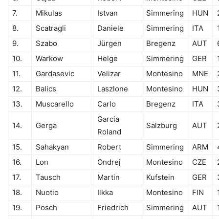
7.
Mikulas
Istvan
Simmering
HUN
8.
Scatragli
Daniele
Simmering
ITA
9.
Szabo
Jürgen
Bregenz
AUT
10.
Warkow
Helge
Simmering
GER
11.
Gardasevic
Velizar
Montesino
MNE
12.
Balics
Laszlone
Montesino
HUN
13.
Muscarello
Carlo
Bregenz
ITA
Garcia
14.
Gerga
Salzburg
AUT
Roland
15.
Sahakyan
Robert
Simmering
ARM
16.
Lon
Ondrej
Montesino
CZE
17.
Tausch
Martin
Kufstein
GER
18.
Nuotio
Ilkka
Montesino
FIN
19.
Posch
Friedrich
Simmering
AUT