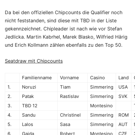
Da bei den offiziellen Chipcounts die Qualifier noch
nicht feststanden, sind diese mit TBD in der Liste
gekennzeichnet. Chipleader ist nach wie vor Stefan
Jedlicka. Martin Kabrhel, Marek Blasko, Wilfried Härig
und Erich Kollmann zählen ebenfalls zu den Top 50.
Seatdraw mit Chipcounts
Familienname
Vorname
Casino
Land
1.
Noruzi
Tiam
Simmering
USA
2.
Patak
Rastislav
Simmering
SVK
3.
TBD 12
Montesino
4.
Sandu
Christinel
Simmering
ROM
5.
Lalos
Sasa
Simmering
AUT
6.
Gajda
Robert
Montesino
CZE