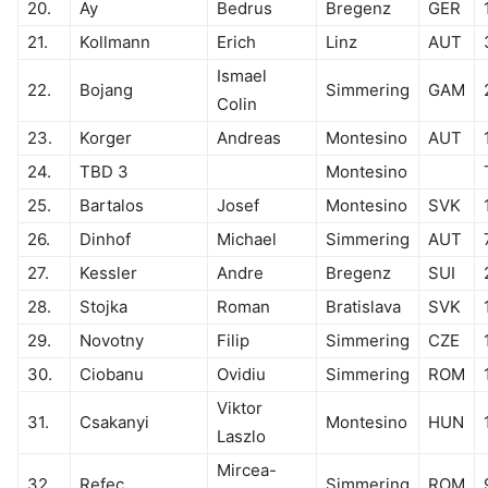
20.
Ay
Bedrus
Bregenz
GER
21.
Kollmann
Erich
Linz
AUT
Ismael
22.
Bojang
Simmering
GAM
Colin
23.
Korger
Andreas
Montesino
AUT
24.
TBD 3
Montesino
25.
Bartalos
Josef
Montesino
SVK
26.
Dinhof
Michael
Simmering
AUT
27.
Kessler
Andre
Bregenz
SUI
28.
Stojka
Roman
Bratislava
SVK
29.
Novotny
Filip
Simmering
CZE
30.
Ciobanu
Ovidiu
Simmering
ROM
Viktor
31.
Csakanyi
Montesino
HUN
Laszlo
Mircea-
32.
Refec
Simmering
ROM