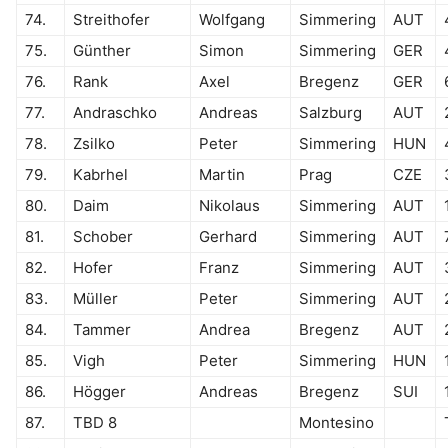
74.
Streithofer
Wolfgang
Simmering
AUT
75.
Günther
Simon
Simmering
GER
76.
Rank
Axel
Bregenz
GER
77.
Andraschko
Andreas
Salzburg
AUT
78.
Zsilko
Peter
Simmering
HUN
79.
Kabrhel
Martin
Prag
CZE
80.
Daim
Nikolaus
Simmering
AUT
81.
Schober
Gerhard
Simmering
AUT
82.
Hofer
Franz
Simmering
AUT
83.
Müller
Peter
Simmering
AUT
84.
Tammer
Andrea
Bregenz
AUT
85.
Vigh
Peter
Simmering
HUN
86.
Högger
Andreas
Bregenz
SUI
87.
TBD 8
Montesino