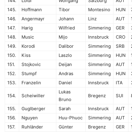
144.
Loidl
Wolfgang
Salzburg
AUT
145.
Hoffmann
Tibor
Montesino
HUN
146.
Angermayr
Johann
Linz
AUT
147.
Harig
Wilfried
Simmering
GER
148.
Music
Mijo
Innsbruck
CRO
149.
Korodi
Dalibor
Simmering
SRB
150.
Kiss
Laszlo
Simmering
HUN
151.
Stojkovic
Deijan
Simmering
AUT
152.
Stumpf
Andras
Simmering
HUN
153.
Franzelin
Daniel
Innsbruck
ITA
Lukas
154.
Scheiwiller
Bregenz
SUI
Bruno
155.
Guglberger
Sarah
Innsbruck
AUT
156.
Nguyen
Huu-Phuoc
Simmering
AUT
157.
Ruhländer
Günter
Bregenz
GER