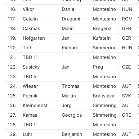
116.
Vikor
Daniel
Montesino
HUN
117.
Catalin
Dragomir
Montesino
ROM
118.
Cakmak
Mahir
Bregenz
GER
119.
Hofgarten
Jan
Kufstein
GER
120.
Toth
Richard
Simmering
HUN
121.
TBD 11
Montesino
122.
Susicky
Jan
Prag
CZE
123.
TBD 5
Montesino
124.
Wieser
Thomas
Montesino
AUT
125.
Pecnik
Martin
Bratislava
SVK
126.
Kleindienst
Jörg
Simmering
AUT
127.
Kamas
Georgios
Simmering
GRE
128.
TBD 1
Montesino
129.
Lühr
Benjamin
Montesino
AUT