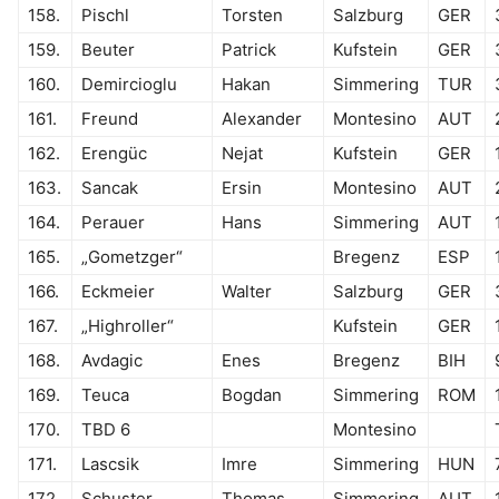
158.
Pischl
Torsten
Salzburg
GER
159.
Beuter
Patrick
Kufstein
GER
160.
Demircioglu
Hakan
Simmering
TUR
161.
Freund
Alexander
Montesino
AUT
162.
Erengüc
Nejat
Kufstein
GER
163.
Sancak
Ersin
Montesino
AUT
164.
Perauer
Hans
Simmering
AUT
165.
„Gometzger“
Bregenz
ESP
166.
Eckmeier
Walter
Salzburg
GER
167.
„Highroller“
Kufstein
GER
168.
Avdagic
Enes
Bregenz
BIH
169.
Teuca
Bogdan
Simmering
ROM
170.
TBD 6
Montesino
171.
Lascsik
Imre
Simmering
HUN
172.
Schuster
Thomas
Simmering
AUT