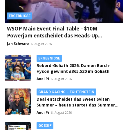
ERGEBNISSE
WSOP Main Event Final Table – $10M
Powerjam entscheidet das Heads-Up
zwischen Jumalon und Saaskilahti!
Jan Schwarz
6. August 2026
ERGEBNISSE
Rekord-Goliath 2026: Damon Burch-
Hyson gewinnt £365.520 im Goliath
Andi Pi
6. August 2026
GRAND CASINO LIECHTENSTEIN
Deal entscheidet das Sweet Sviten
Summer – heute startet das Summer
Open Bounty
Andi Pi
6. August 2026
GOSSIP