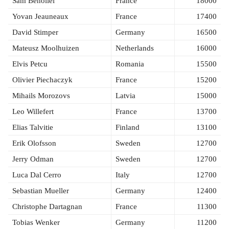
Sam Benoliel
France
18000
Yovan Jeauneaux
France
17400
David Stimper
Germany
16500
Mateusz Moolhuizen
Netherlands
16000
Elvis Petcu
Romania
15500
Olivier Piechaczyk
France
15200
Mihails Morozovs
Latvia
15000
Leo Willefert
France
13700
Elias Talvitie
Finland
13100
Erik Olofsson
Sweden
12700
Jerry Odman
Sweden
12700
Luca Dal Cerro
Italy
12700
Sebastian Mueller
Germany
12400
Christophe Dartagnan
France
11300
Tobias Wenker
Germany
11200