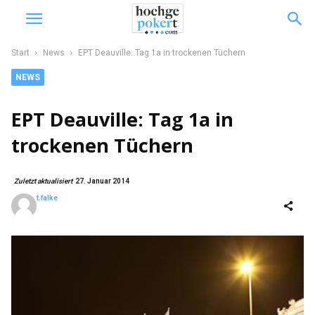
Start
News
EPT Deauville: Tag 1a in trockenen Tüchern
NEWS
EPT Deauville: Tag 1a in
trockenen Tüchern
Zuletzt aktualisiert
27. Januar 2014
t.falke