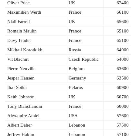
Oliver Price
UK
67400
Maximilien Werth
France
66100
Niall Farrell
UK
65600
Romain Maulin
France
65100
Davy Fradet
France
65100
Mikhail Korotkikh
Russia
64900
Vit Blachut
Czech Republic
64000
Pierre Neuville
Belgium
63600
Jesper Hansen
Germany
63500
Ihar Soika
Belarus
60900
Keith Johnson
UK
60700
Tony Blanchandin
France
60000
Alexandre Amiel
USA
57600
Albert Daher
Lebanon
57500
Jeffrey Hakim
Lebanon
57100