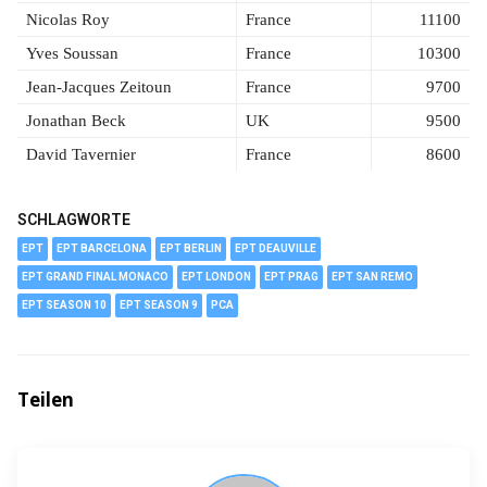
Nicolas Roy
France
11100
Yves Soussan
France
10300
Jean-Jacques Zeitoun
France
9700
Jonathan Beck
UK
9500
David Tavernier
France
8600
SCHLAGWORTE
EPT
EPT BARCELONA
EPT BERLIN
EPT DEAUVILLE
EPT GRAND FINAL MONACO
EPT LONDON
EPT PRAG
EPT SAN REMO
EPT SEASON 10
EPT SEASON 9
PCA
Teilen