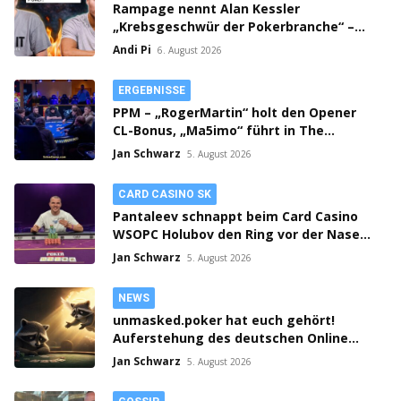
Rampage nennt Alan Kessler
„Krebsgeschwür der Pokerbranche“ –
Streit auf X eskaliert!
Andi Pi
6. August 2026
ERGEBNISSE
PPM – „RogerMartin“ holt den Opener
CL-Bonus, „Ma5imo“ führt in The
Gamblers PLO Championship!
Jan Schwarz
5. August 2026
CARD CASINO SK
Pantaleev schnappt beim Card Casino
WSOPC Holubov den Ring vor der Nase
weg! 3-fach Action in Samorin!
Jan Schwarz
5. August 2026
NEWS
unmasked.poker hat euch gehört!
Auferstehung des deutschen Online
Poker Rooms?!
Jan Schwarz
5. August 2026