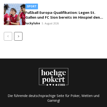
SPORT
Fußball Europa-Qualifikation: Legen St.
Gallen und FC Sion bereits im Hinspiel den
Grundstein fürs Weiterkommen?
luckyluke
5. August 2026
Die führende deutschsprachige Seite für Poker, Wetten und
Gaming!