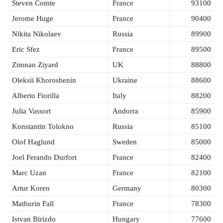
Steven Comte
France
93100
Jerome Huge
France
90400
Nikita Nikolaev
Russia
89900
Eric Sfez
France
89500
Zimnan Ziyard
UK
88800
Oleksii Khoroshenin
Ukraine
88600
Alberto Fiorilla
Italy
88200
Julia Vassort
Andorra
85900
Konstantin Tolokno
Russia
85100
Olof Haglund
Sweden
85000
Joel Ferando Durfort
France
82400
Marc Uzan
France
82100
Artur Koren
Germany
80300
Mathurin Fall
France
78300
Istvan Birizdo
Hungary
77600