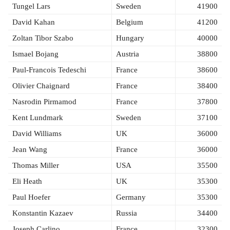
Tungel Lars
Sweden
41900
David Kahan
Belgium
41200
Zoltan Tibor Szabo
Hungary
40000
Ismael Bojang
Austria
38800
Paul-Francois Tedeschi
France
38600
Olivier Chaignard
France
38400
Nasrodin Pirmamod
France
37800
Kent Lundmark
Sweden
37100
David Williams
UK
36000
Jean Wang
France
36000
Thomas Miller
USA
35500
Eli Heath
UK
35300
Paul Hoefer
Germany
35300
Konstantin Kazaev
Russia
34400
Joseph Carlino
France
32300