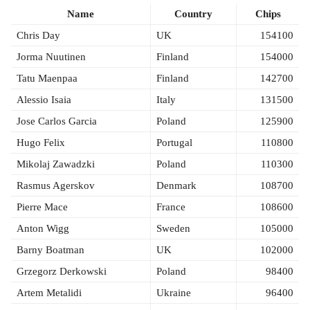
Name
Country
Chips
Chris Day
UK
154100
Jorma Nuutinen
Finland
154000
Tatu Maenpaa
Finland
142700
Alessio Isaia
Italy
131500
Jose Carlos Garcia
Poland
125900
Hugo Felix
Portugal
110800
Mikolaj Zawadzki
Poland
110300
Rasmus Agerskov
Denmark
108700
Pierre Mace
France
108600
Anton Wigg
Sweden
105000
Barny Boatman
UK
102000
Grzegorz Derkowski
Poland
98400
Artem Metalidi
Ukraine
96400