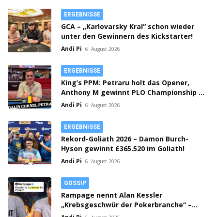
ERGEBNISSE
GCA – „Karlovarsky Kral“ schon wieder
unter den Gewinnern des Kickstarter!
Andi Pi
6. August 2026
ERGEBNISSE
King’s PPM: Petraru holt das Opener,
Anthony M gewinnt PLO Championship –
Prag spielt Flight 1C Million Crown!
Andi Pi
6. August 2026
ERGEBNISSE
Rekord-Goliath 2026 – Damon Burch-
Hyson gewinnt £365.520 im Goliath!
Andi Pi
6. August 2026
GOSSIP
Rampage nennt Alan Kessler
„Krebsgeschwür der Pokerbranche“ –
Streit auf X eskaliert!