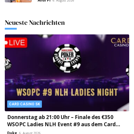
Andi Pi
6. August 2026
Neueste Nachrichten
CARD CASINO SK
Donnerstag ab 21:00 Uhr – Finale des €350
WSOPC Ladies NLH Event #9 aus dem Card
Casino SK!
Duke
6. August 2026