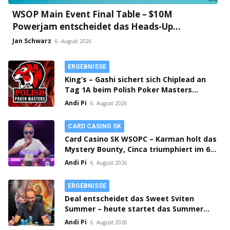
WSOP Main Event Final Table – $10M
Powerjam entscheidet das Heads-Up
zwischen Jumalon und Saaskilahti!
Jan Schwarz
6. August 2026
ERGEBNISSE
King’s – Gashi sichert sich Chiplead an
Tag 1A beim Polish Poker Masters
Mystery Bounty!
Andi Pi
6. August 2026
CARD CASINO SK
Card Casino SK WSOPC – Karman holt das
Mystery Bounty, Cinca triumphiert im 6-
Max!
Andi Pi
6. August 2026
ERGEBNISSE
Deal entscheidet das Sweet Sviten
Summer – heute startet das Summer
Open Bounty!
Andi Pi
6. August 2026