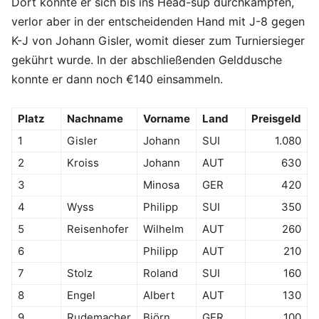
Dort konnte er sich bis ins Head-sup durchkämpfen,
verlor aber in der entscheidenden Hand mit J-8 gegen
K-J von Johann Gisler, womit dieser zum Turniersieger
gekührt wurde. In der abschließenden Gelddusche
konnte er dann noch €140 einsammeln.
Platz
Nachname
Vorname
Land
Preisgeld
1
Gisler
Johann
SUI
1.080
2
Kroiss
Johann
AUT
630
3
Minosa
GER
420
4
Wyss
Philipp
SUI
350
5
Reisenhofer
Wilhelm
AUT
260
6
Philipp
AUT
210
7
Stolz
Roland
SUI
160
8
Engel
Albert
AUT
130
9
Rudemacher
Björn
GER
100