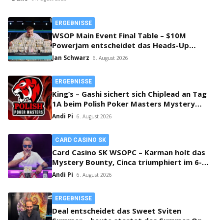
ERGEBNISSE
WSOP Main Event Final Table – $10M
Powerjam entscheidet das Heads-Up
zwischen Jumalon und Saaskilahti!
Jan Schwarz
6. August 2026
ERGEBNISSE
King’s – Gashi sichert sich Chiplead an Tag
1A beim Polish Poker Masters Mystery
Bounty!
Andi Pi
6. August 2026
CARD CASINO SK
Card Casino SK WSOPC – Karman holt das
Mystery Bounty, Cinca triumphiert im 6-
Max!
Andi Pi
6. August 2026
ERGEBNISSE
Deal entscheidet das Sweet Sviten