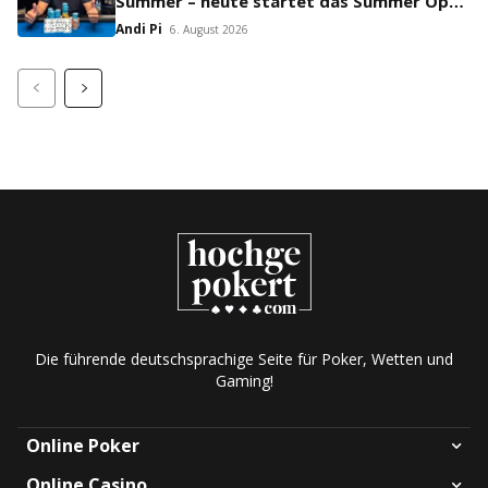
Summer – heute startet das Summer Open
Bounty!
Andi Pi
6. August 2026
Die führende deutschsprachige Seite für Poker, Wetten und
Gaming!
Online Poker
Online Casino