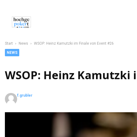
NEWS
POKER
CASINO
SPORT
C
Start
News
WSOP: Heinz Kamutzki im Finale von Event #26
NEWS
WSOP: Heinz Kamutzki i
f.grubler