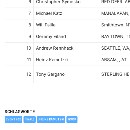
6
Christopher Symesko
RED DEER, AB
7
Michael Katz
MANALAPAN, 
8
Will Failla
Smithtown, N
9
Geremy Eiland
BAYTOWN, TX
10
Andrew Rennhack
SEATTLE, WA
11
Heinz Kamutzki
ABSAM, , AT
12
Tony Gargano
STERLING HEI
SCHLAGWORTE
EVENT #26
FINALE
JHEINZ KAMUTZKI
WSOP