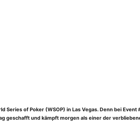
rld Series of Poker (WSOP) in Las Vegas. Denn bei Event 
Tag geschafft und kämpft morgen als einer der verblieben