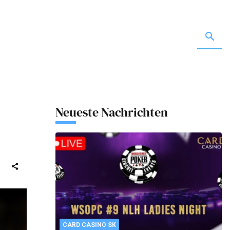
Neueste Nachrichten
CARD CASINO SK