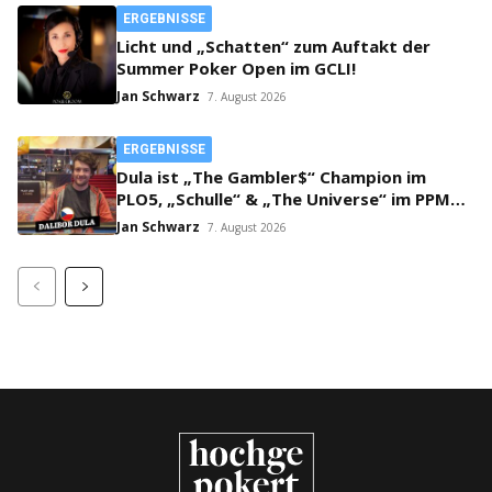
ERGEBNISSE
Licht und „Schatten“ zum Auftakt der
Summer Poker Open im GCLI!
Jan Schwarz
7. August 2026
ERGEBNISSE
Dula ist „The Gambler$“ Champion im
PLO5, „Schulle“ & „The Universe“ im PPM
SHR Finale!
Jan Schwarz
7. August 2026