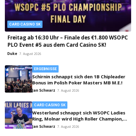
CARD CASINO SK
Freitag ab 16:30 Uhr – Finale des €1.800 WSOPC
PLO Event #5 aus dem Card Casino SK!
Duke
7. August 2026
ERGEBNISSE
Schirnin schnappt sich den 1B Chipleader
Bonus im Polish Poker Masters MB M.E.!
Jan Schwarz
7. August 2026
CARD CASINO SK
Westerlund schnappt sich WSOPC Ladies
Ring, Molnar wird High Roller Champion,
Main Event gestartet!
Jan Schwarz
7. August 2026