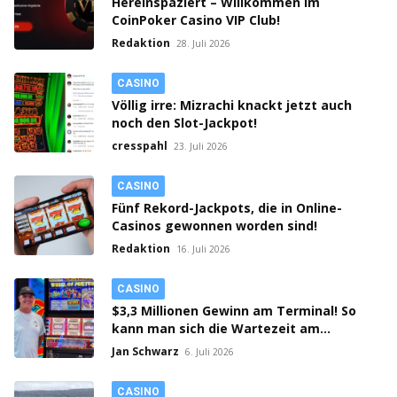
Hereinspaziert – Willkommen im
CoinPoker Casino VIP Club!
Redaktion
28. Juli 2026
CASINO
Völlig irre: Mizrachi knackt jetzt auch
noch den Slot-Jackpot!
cresspahl
23. Juli 2026
CASINO
Fünf Rekord-Jackpots, die in Online-
Casinos gewonnen worden sind!
Redaktion
16. Juli 2026
CASINO
$3,3 Millionen Gewinn am Terminal! So
kann man sich die Wartezeit am
Flughafen auch vertreiben!
Jan Schwarz
6. Juli 2026
CASINO