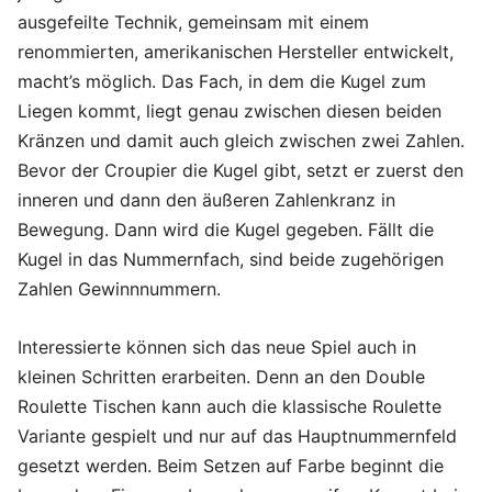
ausgefeilte Technik, gemeinsam mit einem
renommierten, amerikanischen Hersteller entwickelt,
macht’s möglich. Das Fach, in dem die Kugel zum
Liegen kommt, liegt genau zwischen diesen beiden
Kränzen und damit auch gleich zwischen zwei Zahlen.
Bevor der Croupier die Kugel gibt, setzt er zuerst den
inneren und dann den äußeren Zahlenkranz in
Bewegung. Dann wird die Kugel gegeben. Fällt die
Kugel in das Nummernfach, sind beide zugehörigen
Zahlen Gewinnnummern.
Interessierte können sich das neue Spiel auch in
kleinen Schritten erarbeiten. Denn an den Double
Roulette Tischen kann auch die klassische Roulette
Variante gespielt und nur auf das Hauptnummernfeld
gesetzt werden. Beim Setzen auf Farbe beginnt die