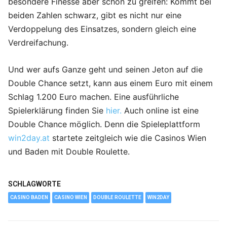
besondere Finesse aber schon zu greifen: Kommt bei
beiden Zahlen schwarz, gibt es nicht nur eine
Verdoppelung des Einsatzes, sondern gleich eine
Verdreifachung.
Und wer aufs Ganze geht und seinen Jeton auf die
Double Chance setzt, kann aus einem Euro mit einem
Schlag 1.200 Euro machen. Eine ausführliche
Spielerklärung finden Sie
hier.
Auch online ist eine
Double Chance möglich. Denn die Spieleplattform
win2day.at
startete zeitgleich wie die Casinos Wien
und Baden mit Double Roulette.
SCHLAGWORTE
CASINO BADEN
CASINO WIEN
DOUBLE ROULETTE
WIN2DAY