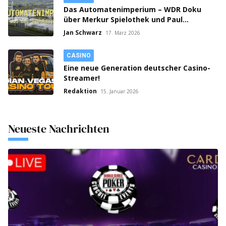
Das Automatenimperium – WDR Doku
über Merkur Spielothek und Paul
Gauselmann!
Jan Schwarz
17. März 2026
CASINO
Eine neue Generation deutscher Casino-
Streamer!
Redaktion
15. Januar 2026
Neueste Nachrichten