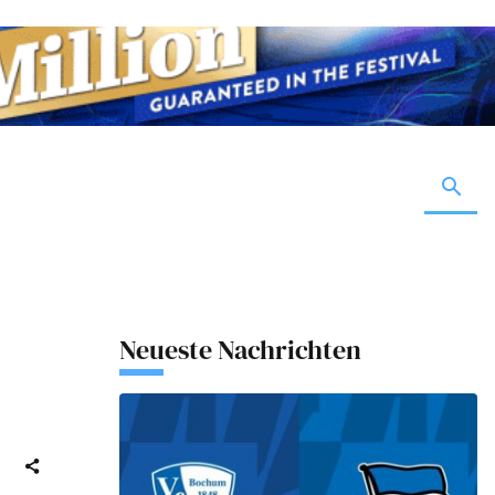
Neueste Nachrichten