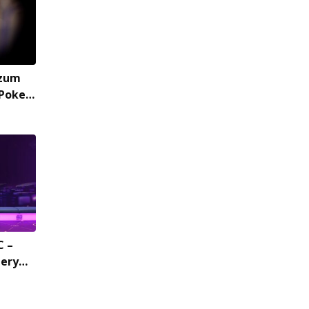
 zum
Poker
C –
tery
hiert