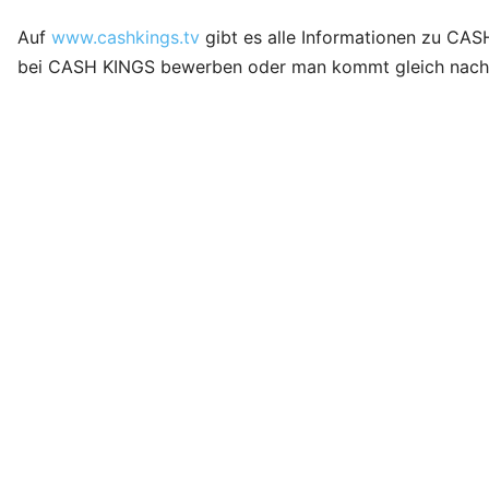
Auf
www.cashkings.tv
gibt es alle Informationen zu CAS
bei CASH KINGS bewerben oder man kommt gleich nach R