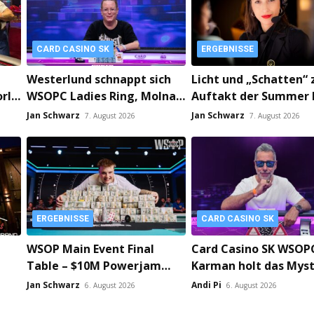
CARD CASINO SK
ERGEBNISSE
Westerlund schnappt sich
Licht und „Schatten“
orld
WSOPC Ladies Ring, Molnar
Auftakt der Summer 
er
wird High Roller Champion,
Open im GCLI!
Jan Schwarz
Jan Schwarz
7. August 2026
7. August 2026
Main Event gestartet!
ERGEBNISSE
CARD CASINO SK
WSOP Main Event Final
Card Casino SK WSOP
Table – $10M Powerjam
Karman holt das Mys
 zum
entscheidet das Heads-Up
Bounty, Cinca triump
Jan Schwarz
Andi Pi
6. August 2026
6. August 2026
zwischen Jumalon und
im 6-Max!