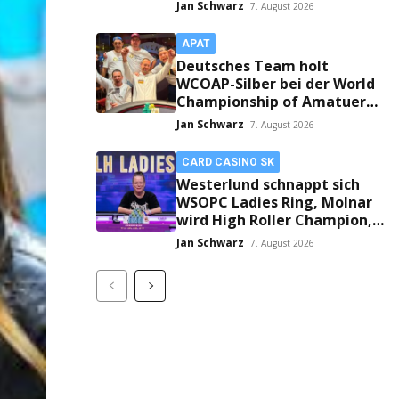
Jan Schwarz
7. August 2026
APAT
Deutsches Team holt
WCOAP-Silber bei der World
Championship of Amatuer
Poker!
Jan Schwarz
7. August 2026
CARD CASINO SK
Westerlund schnappt sich
WSOPC Ladies Ring, Molnar
wird High Roller Champion,
Main Event gestartet!
Jan Schwarz
7. August 2026