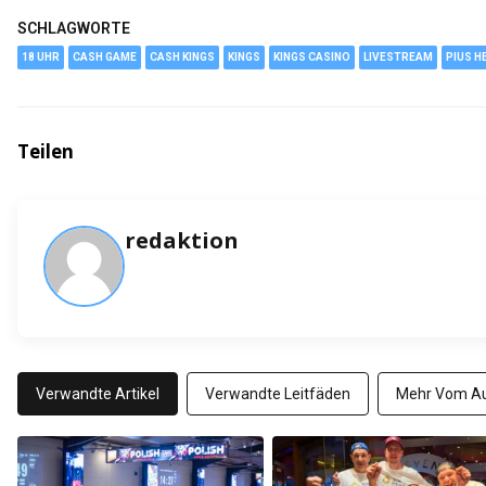
SCHLAGWORTE
18 UHR
CASH GAME
CASH KINGS
KINGS
KINGS CASINO
LIVESTREAM
PIUS H
Teilen
redaktion
Verwandte Artikel
Verwandte Leitfäden
Mehr Vom Au