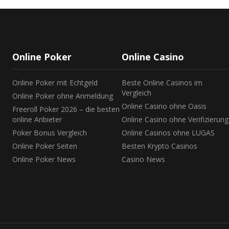
Online Poker
Online Casino
Online Poker mit Echtgeld
Beste Online Casinos im
Vergleich
Online Poker ohne Anmeldung
Online Casino ohne Oasis
Freeroll Poker 2026 – die besten
online Anbieter
Online Casino ohne Verifizierung
Poker Bonus Vergleich
Online Casinos ohne LUGAS
Online Poker Seiten
Besten Krypto Casinos
Online Poker News
Casino News