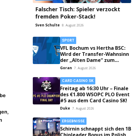
Falscher Tisch: Spieler verzockt
fremden Poker-Stack!
Sven Schulte
8. August 2026
SPORT
VFL Bochum vs Hertha BSC:
Wird der Transfer-Wahnsinn
der „Alten Dame“ zum
Verhängnis?
Goran
7. August 2026
CARD CASINO SK
Freitag ab 16:30 Uhr – Finale
des €1.800 WSOPC PLO Event
abe
#5 aus dem Card Casino SK!
Duke
7. August 2026
gen,
n
ERGEBNISSE
Schirnin schnappt sich den 1B
Chipleader Bonus im Polish