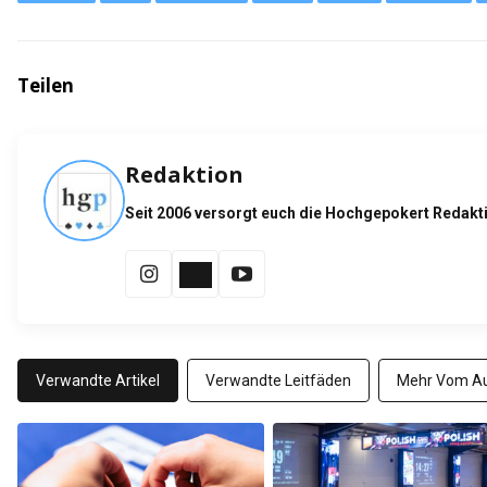
Teilen
Redaktion
Seit 2006 versorgt euch die Hochgepokert Redakt
Verwandte Artikel
Verwandte Leitfäden
Mehr Vom Au