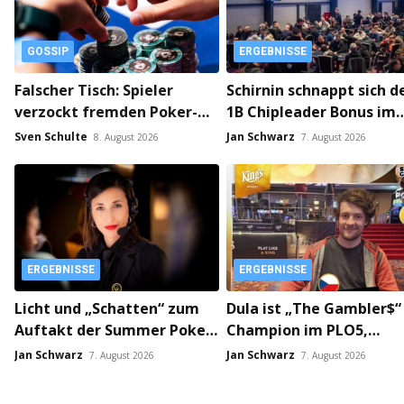
GOSSIP
ERGEBNISSE
Falscher Tisch: Spieler
Schirnin schnappt sich d
verzockt fremden Poker-
1B Chipleader Bonus im
Stack!
Polish Poker Masters M
Sven Schulte
Jan Schwarz
8. August 2026
7. August 2026
M.E.!
ERGEBNISSE
ERGEBNISSE
Licht und „Schatten“ zum
Dula ist „The Gambler$“
Auftakt der Summer Poker
Champion im PLO5,
Open im GCLI!
„Schulle“ & „The Univers
Jan Schwarz
Jan Schwarz
7. August 2026
7. August 2026
im PPM SHR Finale!