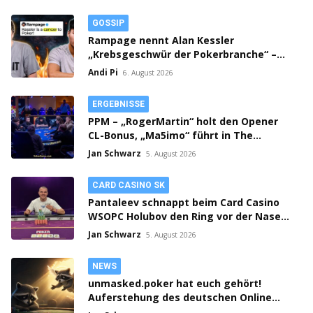
GOSSIP
Rampage nennt Alan Kessler
„Krebsgeschwür der Pokerbranche“ –
Streit auf X eskaliert!
Andi Pi
6. August 2026
ERGEBNISSE
PPM – „RogerMartin“ holt den Opener
CL-Bonus, „Ma5imo“ führt in The
Gamblers PLO Championship!
Jan Schwarz
5. August 2026
CARD CASINO SK
Pantaleev schnappt beim Card Casino
WSOPC Holubov den Ring vor der Nase
weg! 3-fach Action in Samorin!
Jan Schwarz
5. August 2026
NEWS
unmasked.poker hat euch gehört!
Auferstehung des deutschen Online
Poker Rooms?!