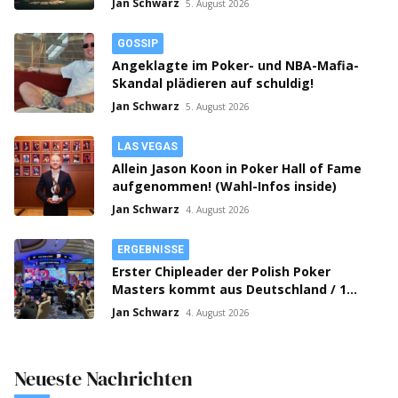
Jan Schwarz
5. August 2026
GOSSIP
Angeklagte im Poker- und NBA-Mafia-
Skandal plädieren auf schuldig!
Jan Schwarz
5. August 2026
LAS VEGAS
Allein Jason Koon in Poker Hall of Fame
aufgenommen! (Wahl-Infos inside)
Jan Schwarz
4. August 2026
ERGEBNISSE
Erster Chipleader der Polish Poker
Masters kommt aus Deutschland / 1
Million Crown Series in Prag gestartet!
Jan Schwarz
4. August 2026
Neueste Nachrichten