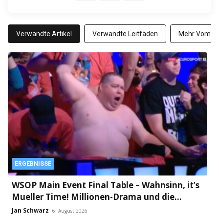
Verwandte Artikel
Verwandte Leitfäden
Mehr Vom Au
ERGEBNISSE
WSOP Main Event Final Table – Wahnsinn, it’s
Mueller Time! Millionen-Drama und die
finnische Faust an Tag 2!
Jan Schwarz
6. August 2026