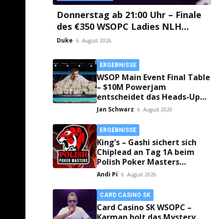
Donnerstag ab 21:00 Uhr – Finale
des €350 WSOPC Ladies NLH
Event #9 aus dem Card Casino SK!
Duke
6. August 2026
ERGEBNISSE
WSOP Main Event Final Table
– $10M Powerjam
entscheidet das Heads-Up
zwischen Jumalon und
Jan Schwarz
6. August 2026
Saaskilahti!
ERGEBNISSE
King’s – Gashi sichert sich
Chiplead an Tag 1A beim
Polish Poker Masters
Mystery Bounty!
Andi Pi
6. August 2026
CARD CASINO SK
Card Casino SK WSOPC –
Karman holt das Mystery