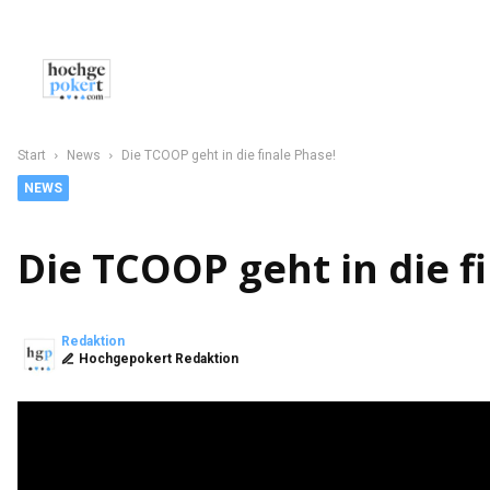
NEWS
POKER
CASINO
SPORT
C
Start
News
Die TCOOP geht in die finale Phase!
NEWS
Die TCOOP geht in die f
Redaktion
Hochgepokert Redaktion