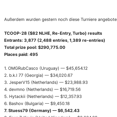
Außerdem wurden gestern noch diese Turniere angebote
TCOOP-28 ($82 NLHE, Re-Entry, Turbo) results
Entrants: 3,877 (2,488 entries, 1,389 re-entries)
Total prize pool: $290,775.00
Places paid: 495
1. OMGRubCasco (Uruguay) — $45,654.12
2. b.k.l 77 (Georgia) — $34,020.67
3. JesperV15 (Netherlands) — $23,988.93
4. devmno (Netherlands) — $16,719.56
5. Hytackii (Netherlands) — $12,357.93
6. Bashov (Bulgaria) — $9,450.18
7. Stuess79 (Germany) — $6,542.43