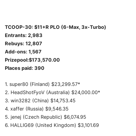
TCOOP-30: $11+R PLO (6-Max, 3x-Turbo)
Entrants: 2,983
Rebuys: 12,807
Add-ons: 1,567
Prizepool:$173,570.00
Places paid: 390
1. super80 (Finland) $23,299.57*
2. HeadShotFyoV (Australia) $24,000.00*
3. win3282 (China) $14,753.45
4. xaffer (Russia) $9,546.35
5. jenej (Czech Republic) $6,074.95
6. HALLIG69 (United Kingdom) $3,101.69