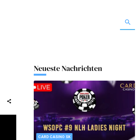
Neueste Nachrichten
CARD CASINO SK