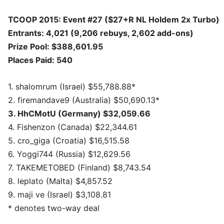
TCOOP 2015: Event #27 ($27+R NL Holdem 2x Turbo)
Entrants: 4,021 (9,206 rebuys, 2,602 add-ons)
Prize Pool: $388,601.95
Places Paid: 540
1. shalomrum (Israel) $55,788.88*
2. firemandave9 (Australia) $50,690.13*
3. HhCMotU (Germany) $32,059.66
4. Fishenzon (Canada) $22,344.61
5. cro_giga (Croatia) $16,515.58
6. Yoggi744 (Russia) $12,629.56
7. TAKEMETOBED (Finland) $8,743.54
8. leplato (Malta) $4,857.52
9. maji ve (Israel) $3,108.81
* denotes two-way deal