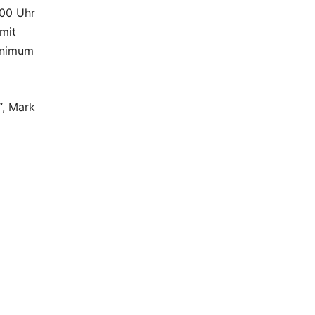
:00 Uhr
mit
Minimum
“, Mark