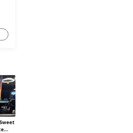
 Sweet
te