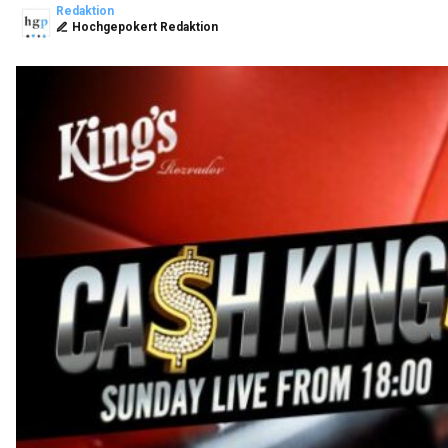
Redaktion
Hochgepokert Redaktion