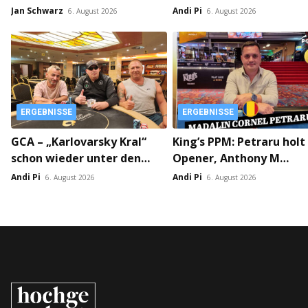
entscheidet das Heads-Up
Polish Poker Masters
Jan Schwarz
Andi Pi
6. August 2026
6. August 2026
zwischen Jumalon und
Mystery Bounty!
Saaskilahti!
ERGEBNISSE
ERGEBNISSE
GCA – „Karlovarsky Kral“
King’s PPM: Petraru holt
schon wieder unter den
Opener, Anthony M
Gewinnern des Kickstarter!
gewinnt PLO Champions
Andi Pi
Andi Pi
6. August 2026
6. August 2026
– Prag spielt Flight 1C
Million Crown!