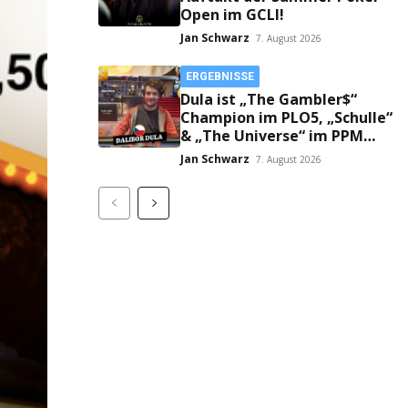
Open im GCLI!
Jan Schwarz
7. August 2026
ERGEBNISSE
Dula ist „The Gambler$“
Champion im PLO5, „Schulle“
& „The Universe“ im PPM
SHR Finale!
Jan Schwarz
7. August 2026