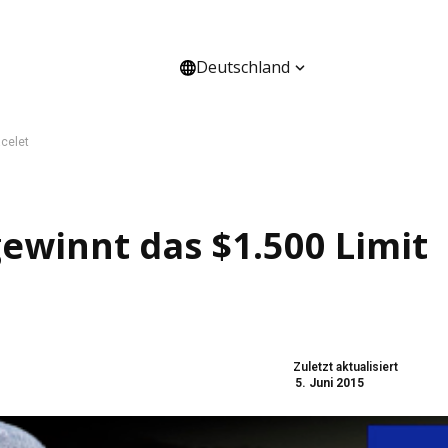
Deutschland
HANNEL
ÜBER UNS
celet
ewinnt das $1.500 Limit
Zuletzt aktualisiert
5. Juni 2015