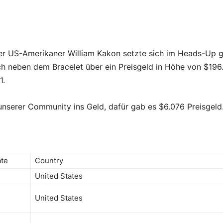
er US-Amerikaner William Kakon setzte sich im Heads-Up 
h neben dem Bracelet über ein Preisgeld in Höhe von $196
1.
unserer Community ins Geld, dafür gab es $6.076 Preisgeld
ate
Country
United States
United States