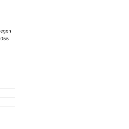
gegen
.055
.