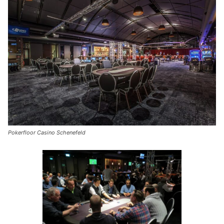
Pokerfloor Casino Schenefeld