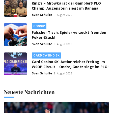
King’s – Mrowka ist der Gambler$ PLO
Champ; Augenstein siegt im Banana
Cup!
Sven Schulte
9. August 2026
GOSSIP
Falscher Tisch: Spieler verzockt fremden
Poker-Stack!
Sven Schulte
8. August 2026
CARD CASINO SK
Card Casino SK: Actionreicher Freitag im
WSOP Circuit – Ondrej Goetz siegt im PLO!
Sven Schulte
8. August 2026
Neueste Nachrichten