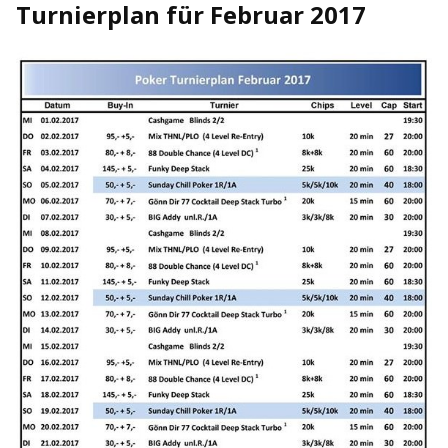
Turnierplan für Februar 2017