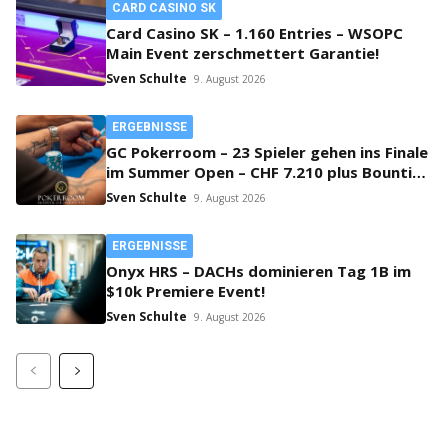
CARD CASINO SK
Card Casino SK – 1.160 Entries – WSOPC
Main Event zerschmettert Garantie!
Sven Schulte
9. August 2026
ERGEBNISSE
GC Pokerroom – 23 Spieler gehen ins Finale
im Summer Open – CHF 7.210 plus Bounties
on Top!
Sven Schulte
9. August 2026
ERGEBNISSE
Onyx HRS – DACHs dominieren Tag 1B im
$10k Premiere Event!
Sven Schulte
9. August 2026