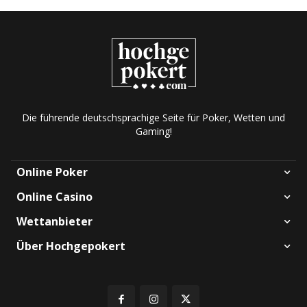
Die führende deutschsprachige Seite für Poker, Wetten und
Gaming!
Online Poker
Online Casino
Wettanbieter
Über Hochgepokert