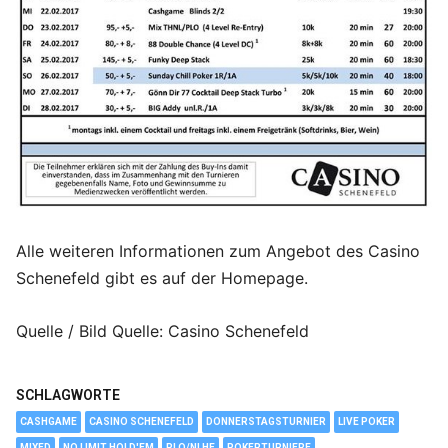
Alle weiteren Informationen zum Angebot des Casino
Schenefeld gibt es auf der Homepage.
Quelle / Bild Quelle: Casino Schenefeld
SCHLAGWORTE
CASHGAME
CASINO SCHENEFELD
DONNERSTAGSTURNIER
LIVE POKER
MIXED
NO LIMIT HOLD'EM
PLO/NLHE
POKERTURNIERE