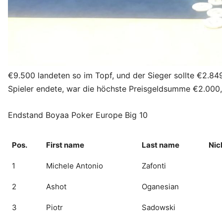
€9.500 landeten so im Topf, und der Sieger sollte €2.849
Spieler endete, war die höchste Preisgeldsumme €2.000,
Endstand Boyaa Poker Europe Big 10
Pos.
First name
Last name
Ni
1
Michele Antonio
Zafonti
2
Ashot
Oganesian
3
Piotr
Sadowski