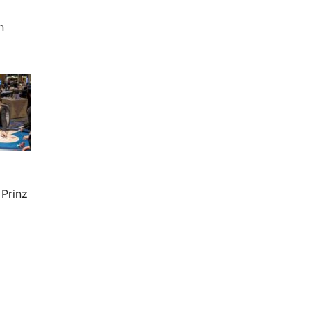
n
 Prinz