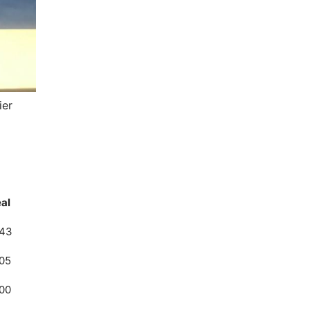
ier
al
43
05
00