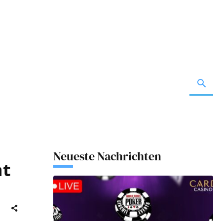
Neueste Nachrichten
nt