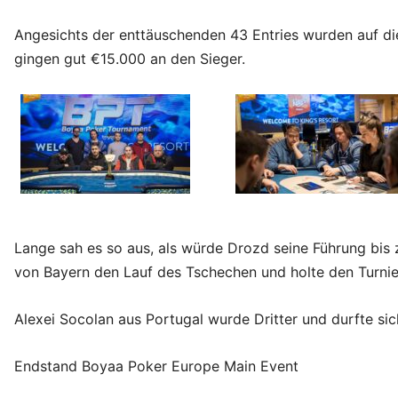
Angesichts der enttäuschenden 43 Entries wurden auf die
gingen gut €15.000 an den Sieger.
Lange sah es so aus, als würde Drozd seine Führung bis
von Bayern den Lauf des Tschechen und holte den Turnie
Alexei Socolan aus Portugal wurde Dritter und durfte sic
Endstand Boyaa Poker Europe Main Event