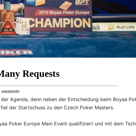
auf der Agenda, denn neben der Entscheidung beim Boyaa Po
iel der Startschuss zu den Czech Poker Masters.
Boyaa Poker Europe Main Event qualifiziert und mit dem Tsc