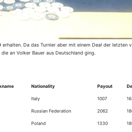
 erhalten. Da das Turnier aber mit einem Deal der letzten v
 die an Volker Bauer aus Deutschland ging.
ckname
Nationality
Payout
De
Italy
1007
16
Russian Federation
2062
18
Poland
1330
18