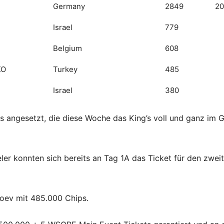
Germany
2849
20
Israel
779
Belgium
608
KO
Turkey
485
Israel
380
 angesetzt, die diese Woche das King’s voll und ganz im Gr
ler konnten sich bereits an Tag 1A das Ticket für den zwei
toev mit 485.000 Chips.