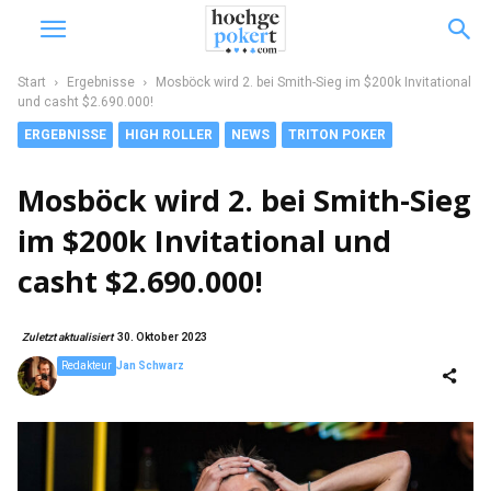
Start
Ergebnisse
Mosböck wird 2. bei Smith-Sieg im $200k Invitational
und casht $2.690.000!
ERGEBNISSE
HIGH ROLLER
NEWS
TRITON POKER
Mosböck wird 2. bei Smith-Sieg
im $200k Invitational und
casht $2.690.000!
Zuletzt aktualisiert
30. Oktober 2023
Redakteur
Jan Schwarz