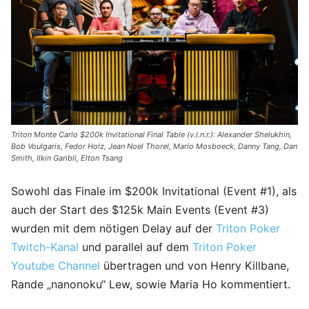
Triton Monte Carlo $200k Invitational Final Table (v.l.n.r.): Alexander Shelukhin,
Bob Voulgaris, Fedor Holz, Jean Noel Thorel, Mario Mosboeck, Danny Tang, Dan
Smith, Ilkin Garibli, Elton Tsang
Sowohl das Finale im $200k Invitational (Event #1), als
auch der Start des $125k Main Events (Event #3)
wurden mit dem nötigen Delay auf der
Triton Poker
Twitch-Kanal
und parallel auf dem
Triton Poker
Youtube Channel
übertragen und von Henry Killbane,
Rande „nanonoku“ Lew, sowie Maria Ho kommentiert.