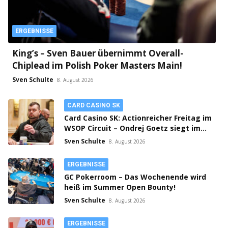
ERGEBNISSE
King’s – Sven Bauer übernimmt Overall-
Chiplead im Polish Poker Masters Main!
Sven Schulte
8. August 2026
CARD CASINO SK
Card Casino SK: Actionreicher Freitag im
WSOP Circuit – Ondrej Goetz siegt im
PLO!
Sven Schulte
8. August 2026
ERGEBNISSE
GC Pokerroom – Das Wochenende wird
heiß im Summer Open Bounty!
Sven Schulte
8. August 2026
ERGEBNISSE