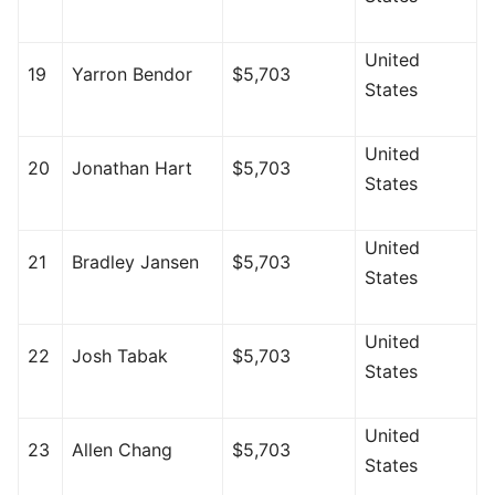
United
19
Yarron Bendor
$5,703
States
United
20
Jonathan Hart
$5,703
States
United
21
Bradley Jansen
$5,703
States
United
22
Josh Tabak
$5,703
States
United
23
Allen Chang
$5,703
States