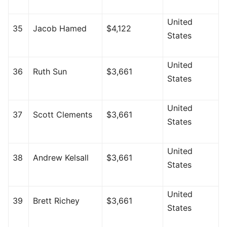
United
35
Jacob Hamed
$4,122
States
United
36
Ruth Sun
$3,661
States
United
37
Scott Clements
$3,661
States
United
38
Andrew Kelsall
$3,661
States
United
39
Brett Richey
$3,661
States