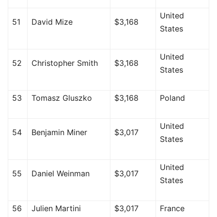
United
51
David Mize
$3,168
States
United
52
Christopher Smith
$3,168
States
53
Tomasz Gluszko
$3,168
Poland
United
54
Benjamin Miner
$3,017
States
United
55
Daniel Weinman
$3,017
States
56
Julien Martini
$3,017
France