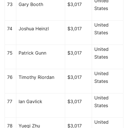
United
73
Gary Booth
$3,017
States
United
74
Joshua Heinzl
$3,017
States
United
75
Patrick Gunn
$3,017
States
United
76
Timothy Riordan
$3,017
States
United
77
Ian Gavlick
$3,017
States
United
78
Yueqi Zhu
$3,017