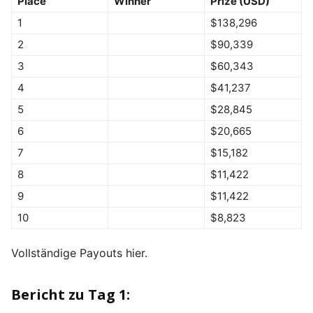
Place
Winner
Prize (USD)
1
$138,296
2
$90,339
3
$60,343
4
$41,237
5
$28,845
6
$20,665
7
$15,182
8
$11,422
9
$11,422
10
$8,823
Vollständige Payouts hier.
Bericht zu Tag 1: