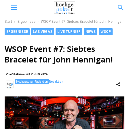
Start
Ergebnisse
WSOP Event #7: Siebtes Bracelet für John Hennigan!
ERGEBNISSE
LAS VEGAS
LIVE TURNIER
NEWS
WSOP
WSOP Event #7: Siebtes
Bracelet für John Hennigan!
Zuletzt aktualisiert
2. Juni 2024
Hochgepokert Redaktion
Redaktion