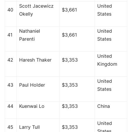
Scott Jacewicz
United
40
$3,661
Okelly
States
Nathaniel
United
41
$3,661
Parenti
States
United
42
Haresh Thaker
$3,353
Kingdom
United
43
Paul Holder
$3,353
States
44
Kuenwai Lo
$3,353
China
United
45
Larry Tull
$3,353
States