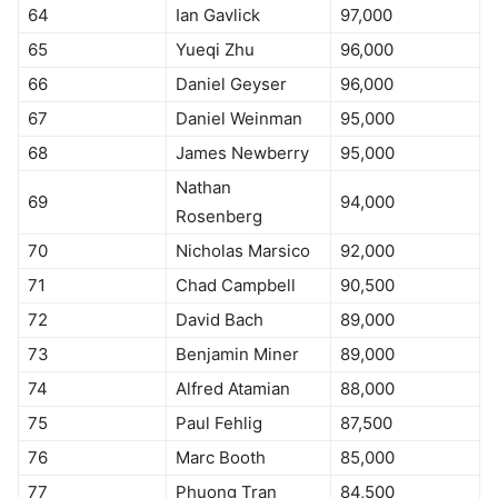
64
Ian Gavlick
97,000
65
Yueqi Zhu
96,000
66
Daniel Geyser
96,000
67
Daniel Weinman
95,000
68
James Newberry
95,000
Nathan
69
94,000
Rosenberg
70
Nicholas Marsico
92,000
71
Chad Campbell
90,500
72
David Bach
89,000
73
Benjamin Miner
89,000
74
Alfred Atamian
88,000
75
Paul Fehlig
87,500
76
Marc Booth
85,000
77
Phuong Tran
84,500