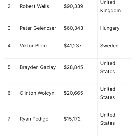
United
2
Robert Wells
$90,339
Kingdom
3
Peter Gelencser
$60,343
Hungary
4
Viktor Blom
$41,237
Sweden
United
5
Brayden Gazlay
$28,845
States
United
6
Clinton Wolcyn
$20,665
States
United
7
Ryan Pedigo
$15,172
States