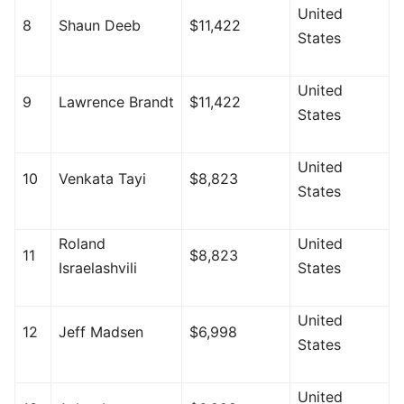
United
8
Shaun Deeb
$11,422
States
United
9
Lawrence Brandt
$11,422
States
United
10
Venkata Tayi
$8,823
States
Roland
United
11
$8,823
Israelashvili
States
United
12
Jeff Madsen
$6,998
States
United