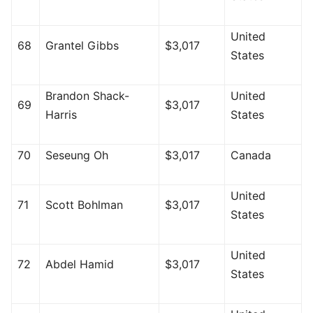
United
68
Grantel Gibbs
$3,017
States
Brandon Shack-
United
69
$3,017
Harris
States
70
Seseung Oh
$3,017
Canada
United
71
Scott Bohlman
$3,017
States
United
72
Abdel Hamid
$3,017
States