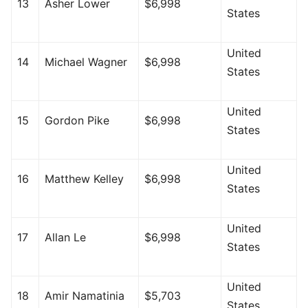
13
Asher Lower
$6,998
States
United
14
Michael Wagner
$6,998
States
United
15
Gordon Pike
$6,998
States
United
16
Matthew Kelley
$6,998
States
United
17
Allan Le
$6,998
States
United
18
Amir Namatinia
$5,703
States