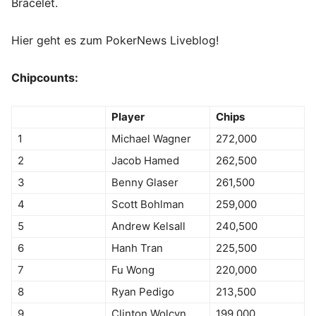
Bracelet.
Hier geht es zum PokerNews Liveblog!
Chipcounts:
Player
Chips
1
Michael Wagner
272,000
2
Jacob Hamed
262,500
3
Benny Glaser
261,500
4
Scott Bohlman
259,000
5
Andrew Kelsall
240,500
6
Hanh Tran
225,500
7
Fu Wong
220,000
8
Ryan Pedigo
213,500
9
Clinton Wolcyn
199,000