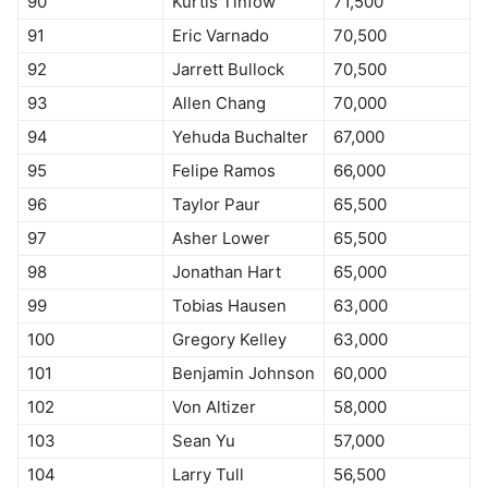
90
Kurtis Tinfow
71,500
91
Eric Varnado
70,500
92
Jarrett Bullock
70,500
93
Allen Chang
70,000
94
Yehuda Buchalter
67,000
95
Felipe Ramos
66,000
96
Taylor Paur
65,500
97
Asher Lower
65,500
98
Jonathan Hart
65,000
99
Tobias Hausen
63,000
100
Gregory Kelley
63,000
101
Benjamin Johnson
60,000
102
Von Altizer
58,000
103
Sean Yu
57,000
104
Larry Tull
56,500