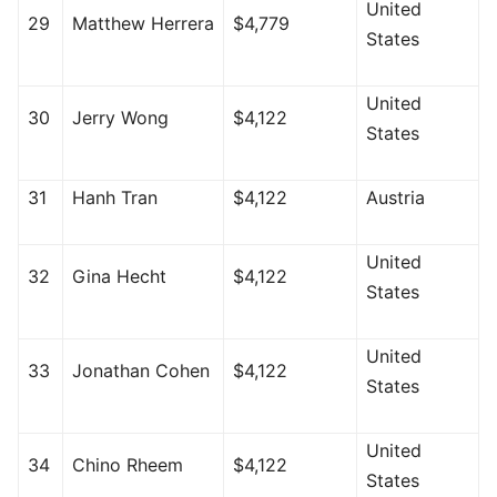
United
29
Matthew Herrera
$4,779
States
United
30
Jerry Wong
$4,122
States
31
Hanh Tran
$4,122
Austria
United
32
Gina Hecht
$4,122
States
United
33
Jonathan Cohen
$4,122
States
United
34
Chino Rheem
$4,122
States