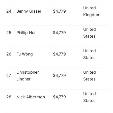
United
24
Benny Glaser
$4,779
Kingdom
United
25
Phillip Hui
$4,779
States
United
26
Fu Wong
$4,779
States
Christopher
United
27
$4,779
Lindner
States
United
28
Nick Albertson
$4,779
States