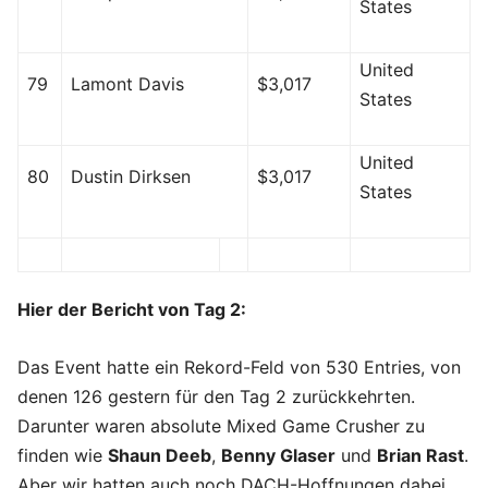
States
United
79
Lamont Davis
$3,017
States
United
80
Dustin Dirksen
$3,017
States
Hier der Bericht von Tag 2:
Das Event hatte ein Rekord-Feld von 530 Entries, von
denen 126 gestern für den Tag 2 zurückkehrten.
Darunter waren absolute Mixed Game Crusher zu
finden wie
Shaun Deeb
,
Benny Glaser
und
Brian Rast
.
Aber wir hatten auch noch DACH-Hoffnungen dabei