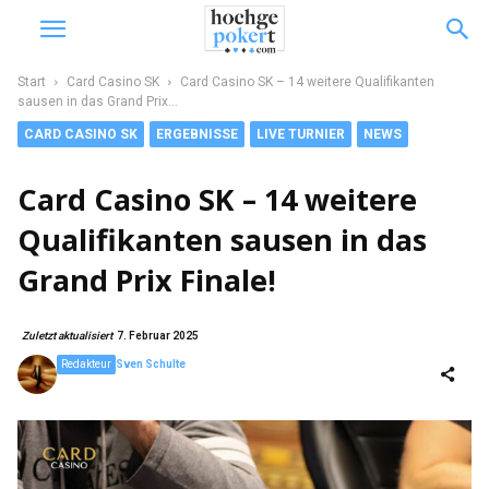
Start
Card Casino SK
Card Casino SK – 14 weitere Qualifikanten
sausen in das Grand Prix...
CARD CASINO SK
ERGEBNISSE
LIVE TURNIER
NEWS
Card Casino SK – 14 weitere
Qualifikanten sausen in das
Grand Prix Finale!
Zuletzt aktualisiert
7. Februar 2025
Redakteur
Sven Schulte