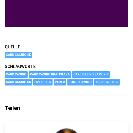
QUELLE
CARD CASINO SK
SCHLAGWORTE
CARD CASINO
CARD CASINO BRATISLAVA
CARD CASINO SAMORIN
CARD CASINO SK
LIVE POKER
POKER
POKERTURNIER
TURNIERPOKER
Teilen