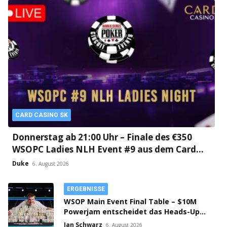
CARD CASINO SK
Donnerstag ab 21:00 Uhr – Finale des €350
WSOPC Ladies NLH Event #9 aus dem Card
Casino SK!
Duke
6. August 2026
ERGEBNISSE
WSOP Main Event Final Table – $10M
Powerjam entscheidet das Heads-Up
zwischen Jumalon und Saaskilahti!
Jan Schwarz
6. August 2026