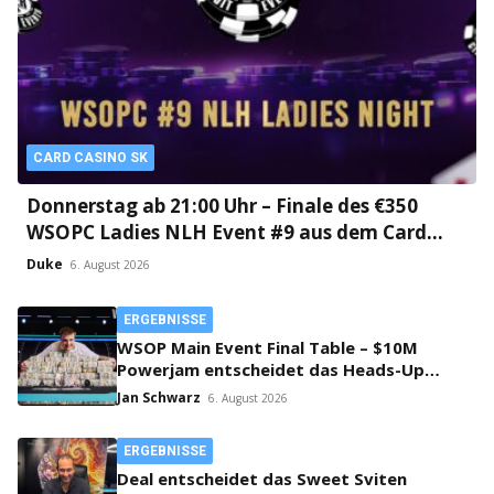
CARD CASINO SK
Donnerstag ab 21:00 Uhr – Finale des €350
WSOPC Ladies NLH Event #9 aus dem Card
Casino SK!
Duke
6. August 2026
ERGEBNISSE
WSOP Main Event Final Table – $10M
Powerjam entscheidet das Heads-Up
zwischen Jumalon und Saaskilahti!
Jan Schwarz
6. August 2026
ERGEBNISSE
Deal entscheidet das Sweet Sviten