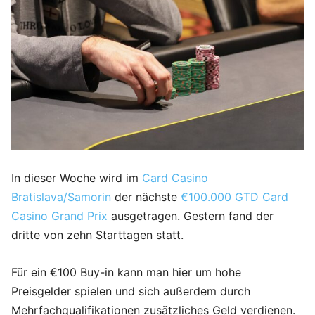
In dieser Woche wird im
Card Casino
Bratislava/Samorin
der nächste
€100.000 GTD Card
Casino Grand Prix
ausgetragen. Gestern fand der
dritte von zehn Starttagen statt.
Für ein €100 Buy-in kann man hier um hohe
Preisgelder spielen und sich außerdem durch
Mehrfachqualifikationen zusätzliches Geld verdienen.