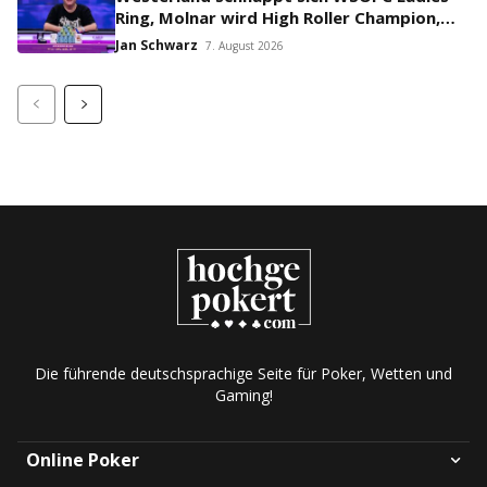
Ring, Molnar wird High Roller Champion,
Main Event gestartet!
Jan Schwarz
7. August 2026
Die führende deutschsprachige Seite für Poker, Wetten und
Gaming!
Online Poker