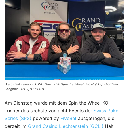
Die 3 Dealmaker im THNL- Bounty 50 Spin the Wheel: "Pow" (SUI), Giordano
Longhino (AUT), "P2" (AUT)
Am Dienstag wurde mit dem Spin the Wheel KO-
Tunrier das sechste von acht Events der
Swiss Poker
Series (SPS)
powered by
FiveBet
ausgetragen, die
derzeit im
Grand Casino Liechtenstein (GCLI)
Halt