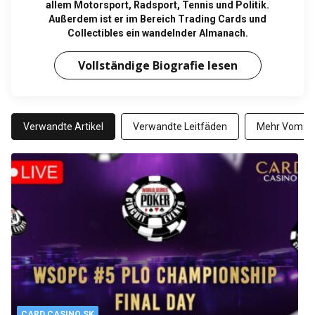
allem Motorsport, Radsport, Tennis und Politik.
Außerdem ist er im Bereich Trading Cards und
Collectibles ein wandelnder Almanach.
Vollständige Biografie lesen
Verwandte Artikel
Verwandte Leitfäden
Mehr Vom Au
CARD CASINO SK