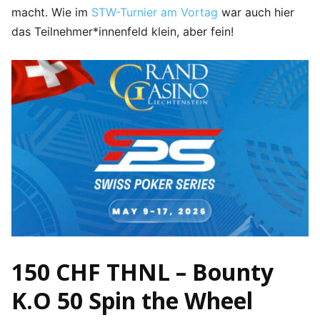
macht. Wie im
STW-Turnier am Vortag
war auch hier
das Teilnehmer*innenfeld klein, aber fein!
150 CHF THNL – Bounty
K.O 50 Spin the Wheel