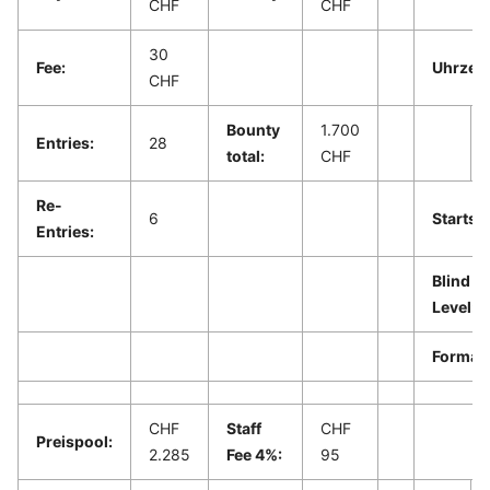
CHF
CHF
30
Fee:
Uhrzeit
CHF
Bounty
1.700
Entries:
28
total:
CHF
Re-
6
Startst
Entries:
Blind
Level:
Format:
CHF
Staff
CHF
Preispool:
2.285
Fee 4%:
95