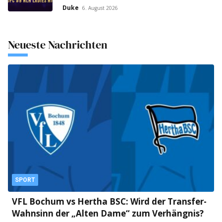
Casino SK!
Duke
6. August 2026
Neueste Nachrichten
SPORT
VFL Bochum vs Hertha BSC: Wird der Transfer-
Wahnsinn der „Alten Dame“ zum Verhängnis?