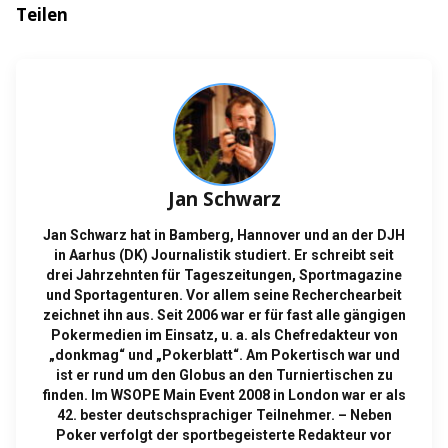
Teilen
Jan Schwarz
Jan Schwarz hat in Bamberg, Hannover und an der DJH
in Aarhus (DK) Journalistik studiert. Er schreibt seit
drei Jahrzehnten für Tageszeitungen, Sportmagazine
und Sportagenturen. Vor allem seine Recherchearbeit
zeichnet ihn aus. Seit 2006 war er für fast alle gängigen
Pokermedien im Einsatz, u. a. als Chefredakteur von
„donkmag“ und „Pokerblatt“. Am Pokertisch war und
ist er rund um den Globus an den Turniertischen zu
finden. Im WSOPE Main Event 2008 in London war er als
42. bester deutschsprachiger Teilnehmer. – Neben
Poker verfolgt der sportbegeisterte Redakteur vor