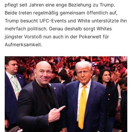
pflegt seit Jahren eine enge Beziehung zu Trump.
Beide treten regelmäßig gemeinsam öffentlich auf,
Trump besucht UFC-Events und White unterstützte ihn
mehrfach politisch. Genau deshalb sorgt Whites
jüngster Vorstoß nun auch in der Pokerwelt für
Aufmerksamkeit.