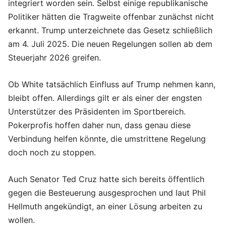
integriert worden sein. Selbst einige republikanische
Politiker hätten die Tragweite offenbar zunächst nicht
erkannt. Trump unterzeichnete das Gesetz schließlich
am 4. Juli 2025. Die neuen Regelungen sollen ab dem
Steuerjahr 2026 greifen.
Ob White tatsächlich Einfluss auf Trump nehmen kann,
bleibt offen. Allerdings gilt er als einer der engsten
Unterstützer des Präsidenten im Sportbereich.
Pokerprofis hoffen daher nun, dass genau diese
Verbindung helfen könnte, die umstrittene Regelung
doch noch zu stoppen.
Auch Senator Ted Cruz hatte sich bereits öffentlich
gegen die Besteuerung ausgesprochen und laut Phil
Hellmuth angekündigt, an einer Lösung arbeiten zu
wollen.