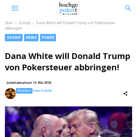
Start
Gossip
Dana White will Donald Trump von Pokersteuer
abbringen!
GOSSIP
NEWS
POKER
Dana White will Donald Trump
von Pokersteuer abbringen!
Zuletzt aktualisiert
16. Mai 2026
Redakteur
Sven Schulte