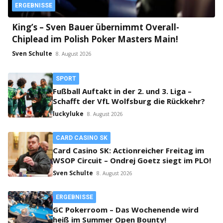
ERGEBNISSE
King’s – Sven Bauer übernimmt Overall-
Chiplead im Polish Poker Masters Main!
Sven Schulte
8. August 2026
SPORT
Fußball Auftakt in der 2. und 3. Liga –
Schafft der VfL Wolfsburg die Rückkehr?
luckyluke
8. August 2026
CARD CASINO SK
Card Casino SK: Actionreicher Freitag im
WSOP Circuit – Ondrej Goetz siegt im PLO!
Sven Schulte
8. August 2026
ERGEBNISSE
GC Pokerroom – Das Wochenende wird
heiß im Summer Open Bounty!