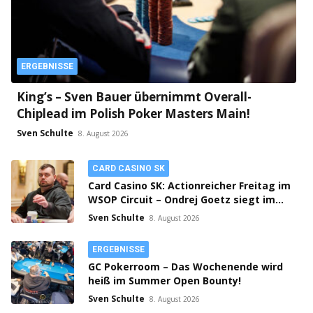
ERGEBNISSE
King’s – Sven Bauer übernimmt Overall-
Chiplead im Polish Poker Masters Main!
Sven Schulte
8. August 2026
CARD CASINO SK
Card Casino SK: Actionreicher Freitag im
WSOP Circuit – Ondrej Goetz siegt im
PLO!
Sven Schulte
8. August 2026
ERGEBNISSE
GC Pokerroom – Das Wochenende wird
heiß im Summer Open Bounty!
Sven Schulte
8. August 2026