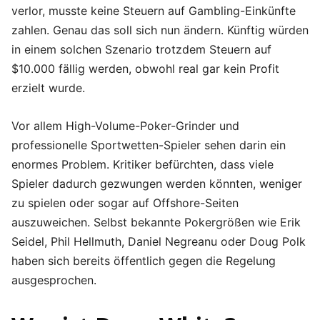
verlor, musste keine Steuern auf Gambling-Einkünfte
zahlen. Genau das soll sich nun ändern. Künftig würden
in einem solchen Szenario trotzdem Steuern auf
$10.000 fällig werden, obwohl real gar kein Profit
erzielt wurde.
Vor allem High-Volume-Poker-Grinder und
professionelle Sportwetten-Spieler sehen darin ein
enormes Problem. Kritiker befürchten, dass viele
Spieler dadurch gezwungen werden könnten, weniger
zu spielen oder sogar auf Offshore-Seiten
auszuweichen. Selbst bekannte Pokergrößen wie Erik
Seidel, Phil Hellmuth, Daniel Negreanu oder Doug Polk
haben sich bereits öffentlich gegen die Regelung
ausgesprochen.