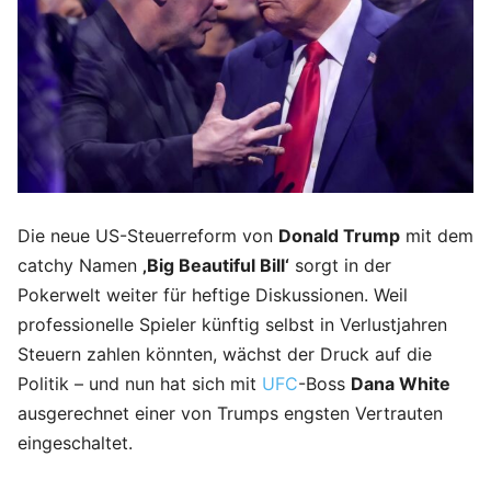
Die neue US-Steuerreform von
Donald Trump
mit dem
catchy Namen
‚Big Beautiful Bill‘
sorgt in der
Pokerwelt weiter für heftige Diskussionen. Weil
professionelle Spieler künftig selbst in Verlustjahren
Steuern zahlen könnten, wächst der Druck auf die
Politik – und nun hat sich mit
UFC
-Boss
Dana White
ausgerechnet einer von Trumps engsten Vertrauten
eingeschaltet.