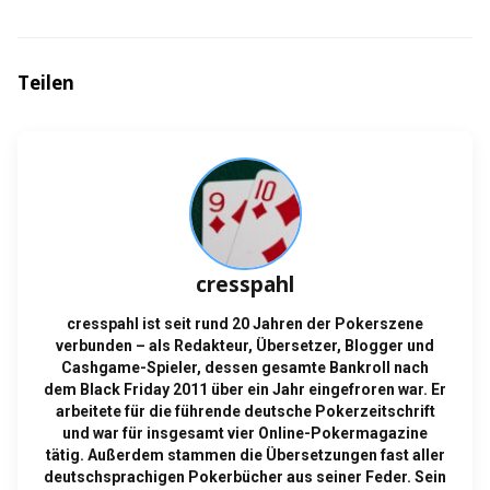
Teilen
cresspahl
cresspahl ist seit rund 20 Jahren der Pokerszene
verbunden – als Redakteur, Übersetzer, Blogger und
Cashgame-Spieler, dessen gesamte Bankroll nach
dem Black Friday 2011 über ein Jahr eingefroren war. Er
arbeitete für die führende deutsche Pokerzeitschrift
und war für insgesamt vier Online-Pokermagazine
tätig. Außerdem stammen die Übersetzungen fast aller
deutschsprachigen Pokerbücher aus seiner Feder. Sein