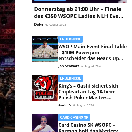
Donnerstag ab 21:00 Uhr – Finale
des €350 WSOPC Ladies NLH Event
#9 aus dem Card Casino SK!
Duke
6. August 2026
ERGEBNISSE
WSOP Main Event Final Table
– $10M Powerjam
entscheidet das Heads-Up
zwischen Jumalon und
Jan Schwarz
6. August 2026
Saaskilahti!
ERGEBNISSE
King’s – Gashi sichert sich
Chiplead an Tag 1A beim
Polish Poker Masters
Mystery Bounty!
Andi Pi
6. August 2026
CARD CASINO SK
Card Casino SK WSOPC –
Karman holt das Mystery