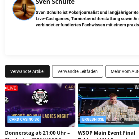
Sven Schulte
Sven Schulte ist Pokerjournalist und langjähriger 
Live-Cashgames, Turnierberichterstattung sowie An
verbindet er fundiertes Fachwissen mit einem praxis
Verwandte Artikel
Verwandte Leitfäden
Mehr Vom Aut
CARD CASINO SK
ERGEBNISSE
Donnerstag ab 21:00 Uhr –
WSOP Main Event Final