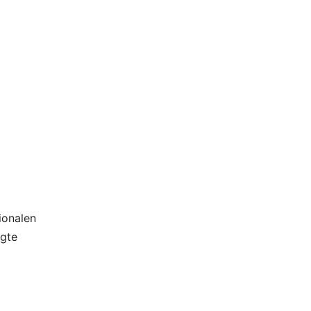
ionalen
igte