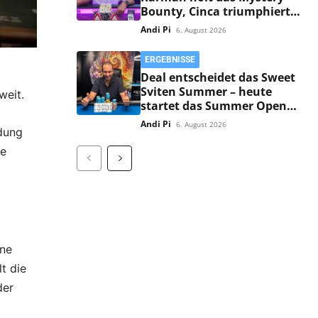
Bounty, Cinca triumphiert
im 6-Max!
Andi Pi
6. August 2026
ERGEBNISSE
Deal entscheidet das Sweet
Sviten Summer – heute
weit.
startet das Summer Open
Bounty!
Andi Pi
6. August 2026
ndung
le
ine
t die
der