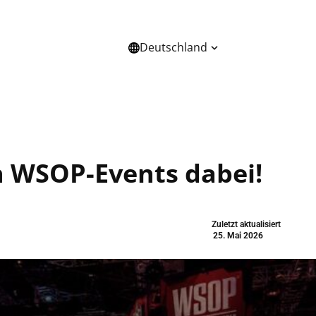
Deutschland
HANNEL
ÜBER UNS
en WSOP-Events dabei!
Zuletzt aktualisiert
25. Mai 2026