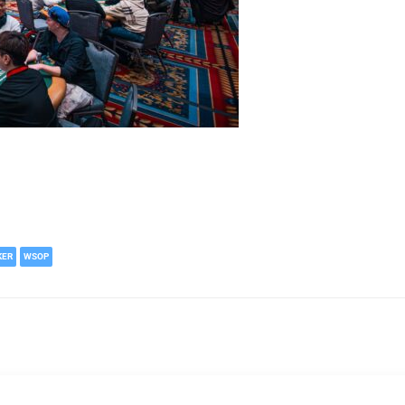
KER
WSOP