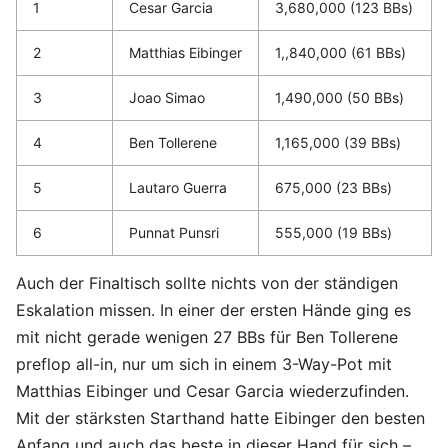
1
Cesar Garcia
3,680,000 (123 BBs)
2
Matthias Eibinger
1,,840,000 (61 BBs)
3
Joao Simao
1,490,000 (50 BBs)
4
Ben Tollerene
1,165,000 (39 BBs)
5
Lautaro Guerra
675,000 (23 BBs)
6
Punnat Punsri
555,000 (19 BBs)
Auch der Finaltisch sollte nichts von der ständigen
Eskalation missen. In einer der ersten Hände ging es
mit nicht gerade wenigen 27 BBs für Ben Tollerene
preflop all-in, nur um sich in einem 3-Way-Pot mit
Matthias Eibinger und Cesar Garcia wiederzufinden.
Mit der stärksten Starthand hatte Eibinger den besten
Anfang und auch das beste in dieser Hand für sich –