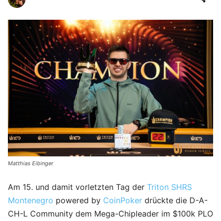
Matthias Eibinger
Am 15. und damit vorletzten Tag der
Triton SHRS
Montenegro
powered by
CoinPoker
drückte die D-A-
CH-L Community dem Mega-Chipleader im $100k PLO