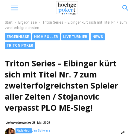
Start
Ergebnisse
Triton Series – Eibinger kürt sich mit Titel Nr. 7 zum
zweiterfolgreichsten...
ERGEBNISSE
HIGH ROLLER
LIVE TURNIER
NEWS
TRITON POKER
Triton Series – Eibinger kürt
sich mit Titel Nr. 7 zum
zweiterfolgreichsten Spieler
aller Zeiten / Stojanovic
verpasst PLO ME-Sieg!
Zuletzt aktualisiert
28. Mai 2026
Redakteur
Jan Schwarz