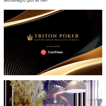
Montenegro gibt es hier!