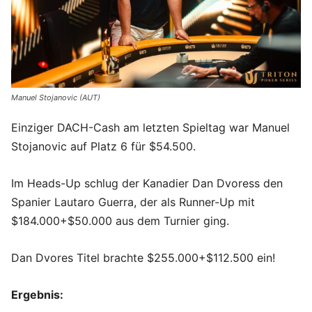
Manuel Stojanovic (AUT)
Einziger DACH-Cash am letzten Spieltag war Manuel
Stojanovic auf Platz 6 für $54.500.
Im Heads-Up schlug der Kanadier Dan Dvoress den
Spanier Lautaro Guerra, der als Runner-Up mit
$184.000+$50.000 aus dem Turnier ging.
Dan Dvores Titel brachte $255.000+$112.500 ein!
Ergebnis: