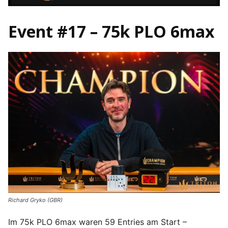
Event #17 – 75k PLO 6max
Richard Gryko (GBR)
Im 75k PLO 6max waren 59 Entries am Start –