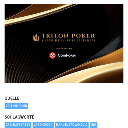
QUELLE
TRITON POKER
SCHLAGWORTE
DANIEL DVORESS
JASON KOON
MANUEL STOJANOVIC
NLH