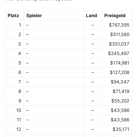
Platz
Spieler
Land
Preisgeld
1
–
–
$767,395
2
–
–
$511,580
3
–
–
$351,037
4
–
–
$245,467
5
–
–
$174,981
6
–
–
$127,208
7
–
–
$94,347
8
–
–
$71,419
9
–
–
$55,202
10
–
–
$43,586
11
–
–
$43,586
12
–
–
$35,171