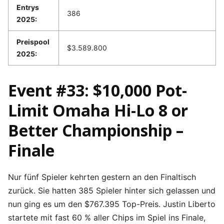
Entrys
386
2025:
Preispool
$3.589.800
2025:
Event #33: $10,000 Pot-
Limit Omaha Hi-Lo 8 or
Better Championship –
Finale
Nur fünf Spieler kehrten gestern an den Finaltisch
zurück. Sie hatten 385 Spieler hinter sich gelassen und
nun ging es um den $767.395 Top-Preis. Justin Liberto
startete mit fast 60 % aller Chips im Spiel ins Finale,