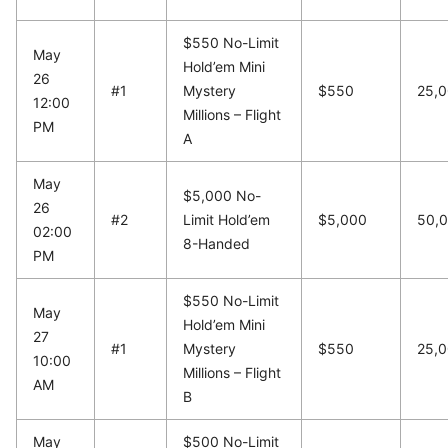
$550 No-Limit
May
Hold’em Mini
26
#1
Mystery
$550
25,
12:00
Millions – Flight
PM
A
May
$5,000 No-
26
#2
Limit Hold’em
$5,000
50,
02:00
8-Handed
PM
$550 No-Limit
May
Hold’em Mini
27
#1
Mystery
$550
25,
10:00
Millions – Flight
AM
B
May
$500 No-Limit