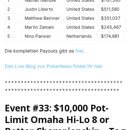
1
Nathan Gamble
United States
$767,395
2
Justin Liberto
United States
$511,580
3
Matthew Beinner
United States
$351,037
4
Martin Zamani
United States
$245,467
5
Nino Pansier
Netherlands
$174,981
Die kompletten Payouts gibt es
hier
.
Den Live-Blog von PokerNews findet ihr hier.
+++++++++++++++++++++++++++++++++++++
++++++++++++++++++++++++++++++++++++
Event #33: $10,000 Pot-
Limit Omaha Hi-Lo 8 or