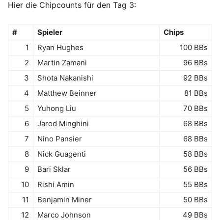
Hier die Chipcounts für den Tag 3:
#
Spieler
Chips
1
Ryan Hughes
100 BBs
2
Martin Zamani
96 BBs
3
Shota Nakanishi
92 BBs
4
Matthew Beinner
81 BBs
5
Yuhong Liu
70 BBs
6
Jarod Minghini
68 BBs
7
Nino Pansier
68 BBs
8
Nick Guagenti
58 BBs
9
Bari Sklar
56 BBs
10
Rishi Amin
55 BBs
11
Benjamin Miner
50 BBs
12
Marco Johnson
49 BBs