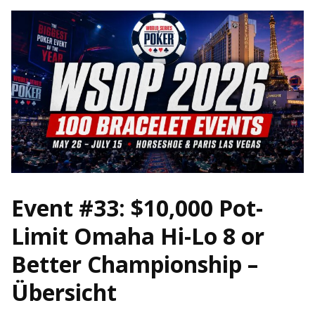
Event #33: $10,000 Pot-
Limit Omaha Hi-Lo 8 or
Better Championship –
Übersicht