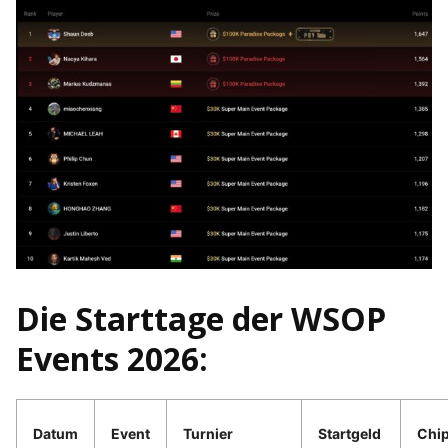
Die Starttage der WSOP
Events 2026:
Datum
Event
Turnier
Startgeld
Chi