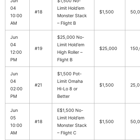
Jun
$1,500 No-
04
Limit Hold’em
#18
$1,500
50,
10:00
Monster Stack
AM
– Flight B
Jun
$25,000 No-
04
Limit Hold’em
#19
$25,000
150
12:00
High Roller –
PM
Flight B
Jun
$1,500 Pot-
04
Limit Omaha
#21
$1,500
25,
02:00
Hi-Lo 8 or
PM
Better
Jun
E$1,500 No-
05
Limit Hold’em
#18
$1,500
50,
10:00
Monster Stack
AM
– Flight C