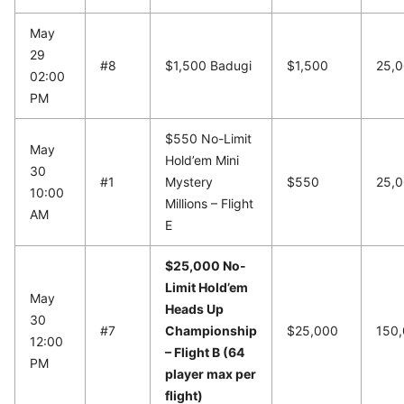
May
29
#8
$1,500 Badugi
$1,500
25,
02:00
PM
$550 No-Limit
May
Hold’em Mini
30
#1
Mystery
$550
25,
10:00
Millions – Flight
AM
E
$25,000 No-
Limit Hold’em
May
Heads Up
30
#7
Championship
$25,000
150
12:00
– Flight B (64
PM
player max per
flight)