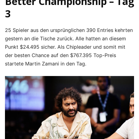
Better Championship – Tag
3
25 Spieler aus den ursprünglichen 390 Entries kehrten
gestern an die Tische zurück. Alle hatten an diesem
Punkt $24.495 sicher. Als Chipleader und somit mit
der besten Chance auf den $767.395 Top-Preis
startete Martin Zamani in den Tag.