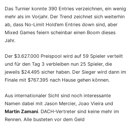
Das Turnier konnte 390 Entries verzeichnen, ein wenig
mehr als im Vorjahr. Der Trend zeichnet sich weiterhin
ab, dass No-Limit Hold’em Entries down sind, aber
Mixed Games feiern scheinbar einen Boom dieses
Jahr.
Der $3.627.000 Preispool wird auf 59 Spieler verteilt
und für den Tag 3 verbleiben nun 25 Spieler, die
jeweils $24.495 sicher haben. Der Sieger wird dann im
Finale mit $767.395 nach Hause gehen können.
Aus internationaler Sicht sind noch interessante
Namen dabei mit Jason Mercier, Joao Vieira und
Martin Zamani
. DACH-Vertreter sind keine mehr im
Rennen. Alle busteten vor dem Geld