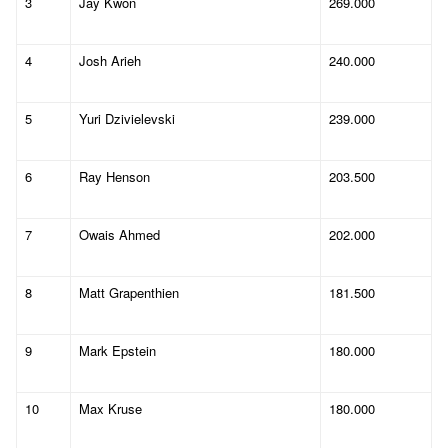
3
Jay Kwon
269.000
4
Josh Arieh
240.000
5
Yuri Dzivielevski
239.000
6
Ray Henson
203.500
7
Owais Ahmed
202.000
8
Matt Grapenthien
181.500
9
Mark Epstein
180.000
10
Max Kruse
180.000