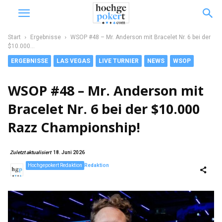
Start
Ergebnisse
WSOP #48 – Mr. Anderson mit Bracelet Nr. 6 bei der
$10.000...
ERGEBNISSE
LAS VEGAS
LIVE TURNIER
NEWS
WSOP
WSOP #48 – Mr. Anderson mit
Bracelet Nr. 6 bei der $10.000
Razz Championship!
Zuletzt aktualisiert
18. Juni 2026
Hochgepokert Redaktion
Redaktion