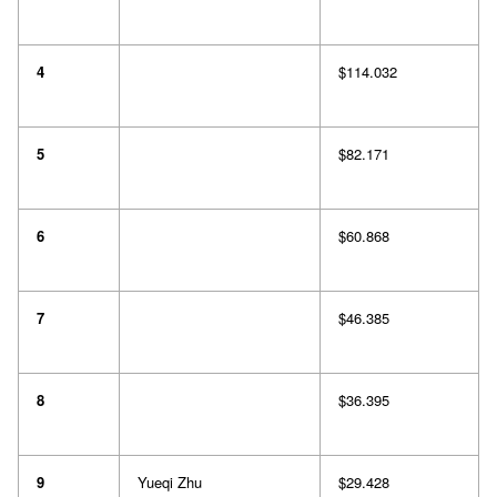
4
$114.032
5
$82.171
6
$60.868
7
$46.385
8
$36.395
9
Yueqi Zhu
$29.428