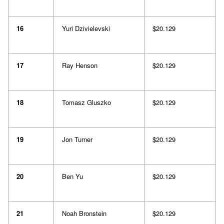
16
Yuri Dzivielevski
$20.129
17
Ray Henson
$20.129
18
Tomasz Gluszko
$20.129
19
Jon Turner
$20.129
20
Ben Yu
$20.129
21
Noah Bronstein
$20.129