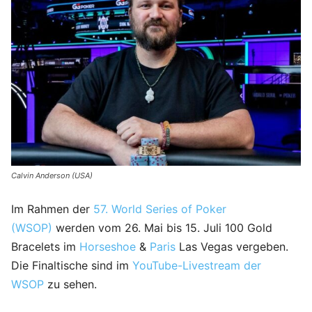
Calvin Anderson (USA)
Im Rahmen der
57. World Series of Poker
(WSOP)
werden vom 26. Mai bis 15. Juli 100 Gold
Bracelets im
Horseshoe
&
Paris
Las Vegas vergeben.
Die Finaltische sind im
YouTube-Livestream der
WSOP
zu sehen.