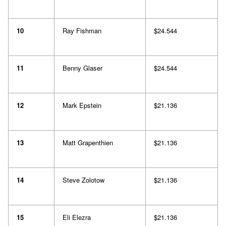
10
Ray Fishman
$24.544
11
Benny Glaser
$24.544
12
Mark Epstein
$21.136
13
Matt Grapenthien
$21.136
14
Steve Zolotow
$21.136
15
Eli Elezra
$21.136