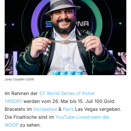
Joey Couden (USA)
Im Rahmen der
57. World Series of Poker
(WSOP)
werden vom 26. Mai bis 15. Juli 100 Gold
Bracelets im
Horseshoe
&
Paris
Las Vegas vergeben.
Die Finaltische sind im
YouTube-Livestream der
WSOP
zu sehen.