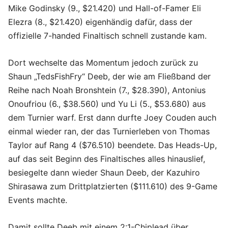
Mike Godinsky (9., $21.420) und Hall-of-Famer Eli
Elezra (8., $21.420) eigenhändig dafür, dass der
offizielle 7-handed Finaltisch schnell zustande kam.
Dort wechselte das Momentum jedoch zurück zu
Shaun „TedsFishFry“ Deeb, der wie am Fließband der
Reihe nach Noah Bronshtein (7., $28.390), Antonius
Onoufriou (6., $38.560) und Yu Li (5., $53.680) aus
dem Turnier warf. Erst dann durfte Joey Couden auch
einmal wieder ran, der das Turnierleben von Thomas
Taylor auf Rang 4 ($76.510) beendete. Das Heads-Up,
auf das seit Beginn des Finaltisches alles hinauslief,
besiegelte dann wieder Shaun Deeb, der Kazuhiro
Shirasawa zum Drittplatzierten ($111.610) des 9-Game
Events machte.
Damit sollte Deeb mit einem 2:1-Chiplead über