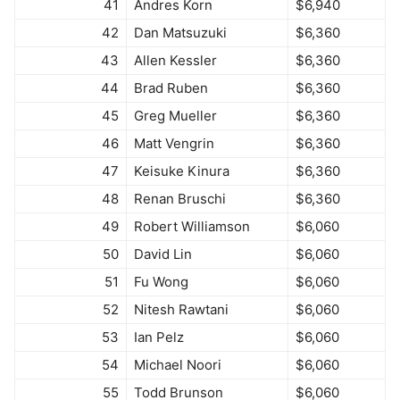
41
Andres Korn
$6,940
42
Dan Matsuzuki
$6,360
43
Allen Kessler
$6,360
44
Brad Ruben
$6,360
45
Greg Mueller
$6,360
46
Matt Vengrin
$6,360
47
Keisuke Kinura
$6,360
48
Renan Bruschi
$6,360
49
Robert Williamson
$6,060
50
David Lin
$6,060
51
Fu Wong
$6,060
52
Nitesh Rawtani
$6,060
53
Ian Pelz
$6,060
54
Michael Noori
$6,060
55
Todd Brunson
$6,060