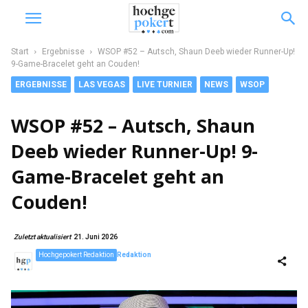
Start
Ergebnisse
WSOP #52 – Autsch, Shaun Deeb wieder Runner-Up!
9-Game-Bracelet geht an Couden!
ERGEBNISSE
LAS VEGAS
LIVE TURNIER
NEWS
WSOP
WSOP #52 – Autsch, Shaun
Deeb wieder Runner-Up! 9-
Game-Bracelet geht an
Couden!
Zuletzt aktualisiert
21. Juni 2026
Hochgepokert Redaktion
Redaktion