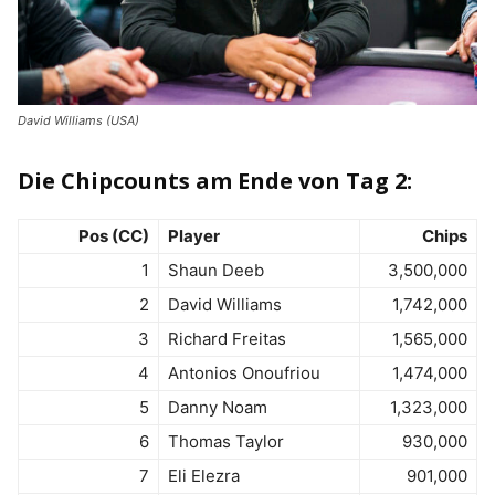
David Williams (USA)
Die Chipcounts am Ende von Tag 2:
Pos (CC)
Player
Chips
1
Shaun Deeb
3,500,000
2
David Williams
1,742,000
3
Richard Freitas
1,565,000
4
Antonios Onoufriou
1,474,000
5
Danny Noam
1,323,000
6
Thomas Taylor
930,000
7
Eli Elezra
901,000