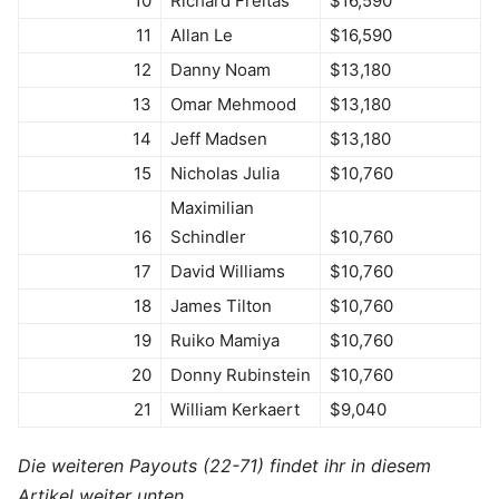
10
Richard Freitas
$16,590
11
Allan Le
$16,590
12
Danny Noam
$13,180
13
Omar Mehmood
$13,180
14
Jeff Madsen
$13,180
15
Nicholas Julia
$10,760
Maximilian
16
Schindler
$10,760
17
David Williams
$10,760
18
James Tilton
$10,760
19
Ruiko Mamiya
$10,760
20
Donny Rubinstein
$10,760
21
William Kerkaert
$9,040
Die weiteren Payouts (22-71) findet ihr in diesem
Artikel weiter unten.