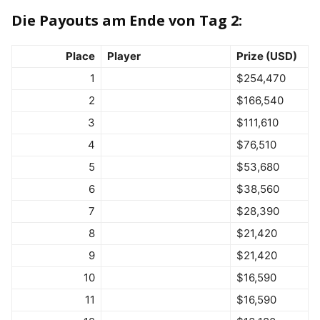
Die Payouts am Ende von Tag 2:
Place
Player
Prize (USD)
1
$254,470
2
$166,540
3
$111,610
4
$76,510
5
$53,680
6
$38,560
7
$28,390
8
$21,420
9
$21,420
10
$16,590
11
$16,590