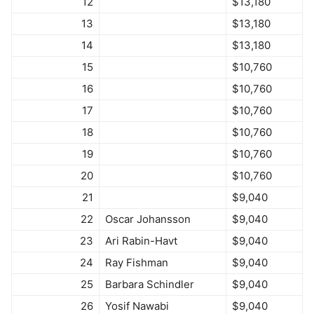
12
$13,180
13
$13,180
14
$13,180
15
$10,760
16
$10,760
17
$10,760
18
$10,760
19
$10,760
20
$10,760
21
$9,040
22
Oscar Johansson
$9,040
23
Ari Rabin-Havt
$9,040
24
Ray Fishman
$9,040
25
Barbara Schindler
$9,040
26
Yosif Nawabi
$9,040