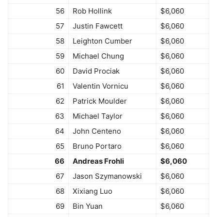
56
Rob Hollink
$6,060
57
Justin Fawcett
$6,060
58
Leighton Cumber
$6,060
59
Michael Chung
$6,060
60
David Prociak
$6,060
61
Valentin Vornicu
$6,060
62
Patrick Moulder
$6,060
63
Michael Taylor
$6,060
64
John Centeno
$6,060
65
Bruno Portaro
$6,060
66
Andreas Frohli
$6,060
67
Jason Szymanowski
$6,060
68
Xixiang Luo
$6,060
69
Bin Yuan
$6,060