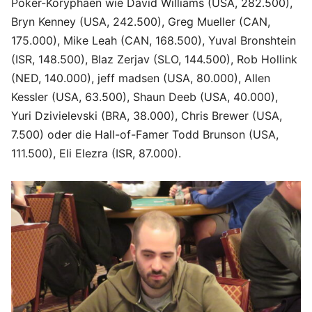
Poker-Koryphäen wie David Williams (USA, 282.500),
Bryn Kenney (USA, 242.500), Greg Mueller (CAN,
175.000), Mike Leah (CAN, 168.500), Yuval Bronshtein
(ISR, 148.500), Blaz Zerjav (SLO, 144.500), Rob Hollink
(NED, 140.000), jeff madsen (USA, 80.000), Allen
Kessler (USA, 63.500), Shaun Deeb (USA, 40.000),
Yuri Dzivielevski (BRA, 38.000), Chris Brewer (USA,
7.500) oder die Hall-of-Famer Todd Brunson (USA,
111.500), Eli Elezra (ISR, 87.000).