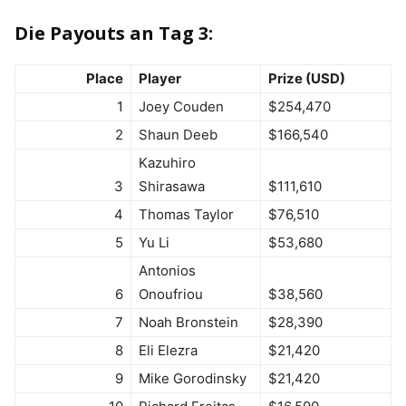
Die Payouts an Tag 3:
Place
Player
Prize (USD)
1
Joey Couden
$254,470
2
Shaun Deeb
$166,540
Kazuhiro
3
Shirasawa
$111,610
4
Thomas Taylor
$76,510
5
Yu Li
$53,680
Antonios
6
Onoufriou
$38,560
7
Noah Bronstein
$28,390
8
Eli Elezra
$21,420
9
Mike Gorodinsky
$21,420