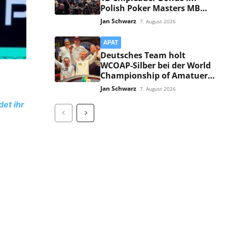
Polish Poker Masters MB
M.E.!
Jan Schwarz
7. August 2026
APAT
Deutsches Team holt
WCOAP-Silber bei der World
Championship of Amatuer
Poker!
Jan Schwarz
7. August 2026
det ihr