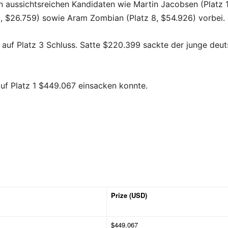
 an aussichtsreichen Kandidaten wie Martin Jacobsen (Platz 
2, $26.759) sowie Aram Zombian (Platz 8, $54.926) vorbei.
auf Platz 3 Schluss. Satte $220.399 sackte der junge deu
uf Platz 1 $449.067 einsacken konnte.
Prize (USD)
$449.067