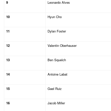
9
Leonardo Alves
10
Hyun Cho
11
Dylan Foster
12
Valentin Oberhauser
13
Ben Squelch
14
Antoine Labat
15
Gael Ruiz
16
Jacob Miller