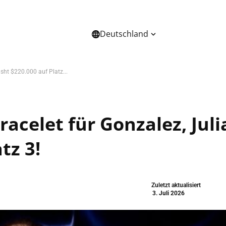
Deutschland
HANNEL
ÜBER UNS
sht $220.000 auf Platz...
acelet für Gonzalez, Juli
tz 3!
Zuletzt aktualisiert
3. Juli 2026