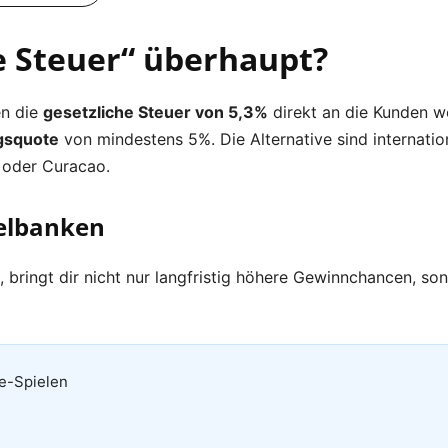
 Steuer“ überhaupt?
n die
gesetzliche Steuer von 5,3%
direkt an die Kunden we
gsquote
von mindestens 5%. Die Alternative sind internatio
n oder Curacao.
ielbanken
, bringt dir nicht nur langfristig höhere Gewinnchancen, so
ve-Spielen