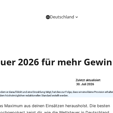
Deutschland
HANNEL
ÜBER UNS
euer 2026 für mehr Gewi
Zuletzt aktualisiert
30. Juli 2026
 er darauf klickt und eine Einzahlung tätigt, hat dies zur Folge, dass wir eine kleine Provision erhalte
h dem höchstmöglichen redaktionellen Standard erstellt werden.
 das Maximum aus deinen Einsätzen herausholst. Die besten
ochgepokert zeigt dir, wie die Wettsteuer in Deutschland