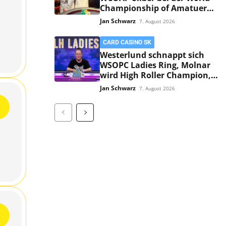
Championship of Amatuer
Poker
Jan Schwarz
7. August 2026
CARD CASINO SK
Westerlund schnappt sich
WSOPC Ladies Ring, Molnar
wird High Roller Champion,
Main Event gestartet!
Jan Schwarz
7. August 2026