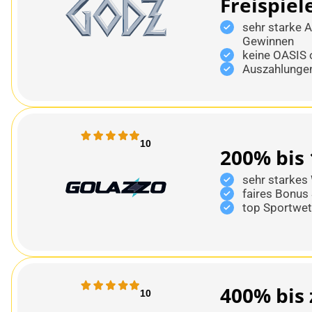
Freispiel
sehr starke 
Gewinnen
keine OASIS
Auszahlungen
10
200% bis 
sehr starkes
faires Bonus
top Sportwe
400% bis 
10