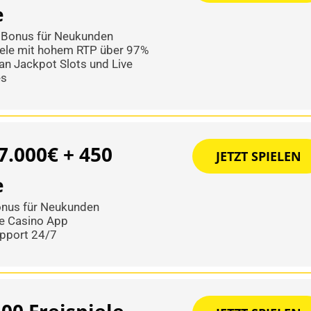
e
 Bonus für Neukunden
piele mit hohem RTP über 97%
an Jackpot Slots und Live
es
7.000€ + 450
JETZT SPIELEN
e
onus für Neukunden
e Casino App
pport 24/7