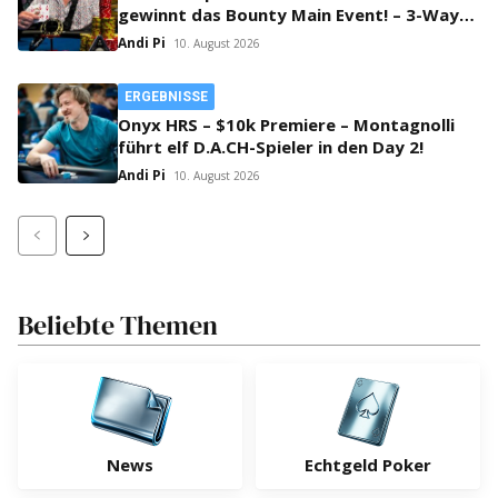
gewinnt das Bounty Main Event! – 3-Way-
Deal beim PLO!
Andi Pi
10. August 2026
ERGEBNISSE
Onyx HRS – $10k Premiere – Montagnolli
führt elf D.A.CH-Spieler in den Day 2!
Andi Pi
10. August 2026
Beliebte Themen
News
Echtgeld Poker