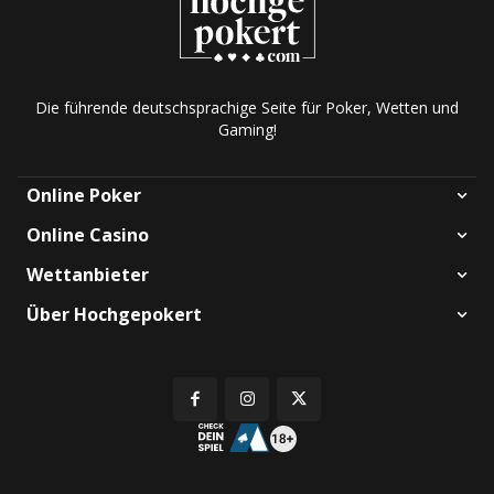
Die führende deutschsprachige Seite für Poker, Wetten und
Gaming!
Online Poker
Online Casino
Wettanbieter
Über Hochgepokert