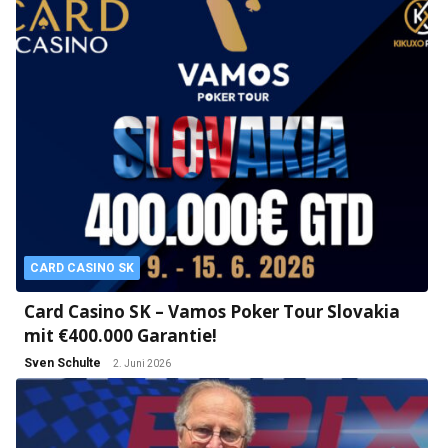
CARD CASINO SK
Card Casino SK – Vamos Poker Tour Slovakia
mit €400.000 Garantie!
Sven Schulte
2. Juni 2026