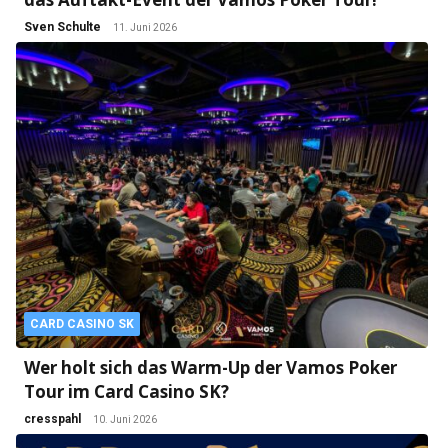
Sven Schulte
11. Juni 2026
CARD CASINO SK
Wer holt sich das Warm-Up der Vamos Poker
Tour im Card Casino SK?
cresspahl
10. Juni 2026