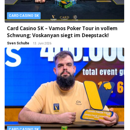
CARD CASINO SK
Card Casino SK – Vamos Poker Tour in vollem
Schwung; Voskanyan siegt im Deepstack!
Sven Schulte
13. Juni 2026
CARD CASINO SK