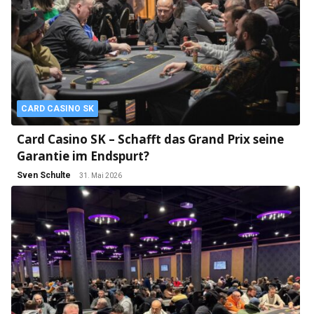
CARD CASINO SK
Card Casino SK – Schafft das Grand Prix seine
Garantie im Endspurt?
Sven Schulte
31. Mai 2026