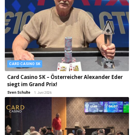
CARD CASINO SK
Card Casino SK – Österreicher Alexander Eder
siegt im Grand Prix!
Sven Schulte
1. Juni 2026