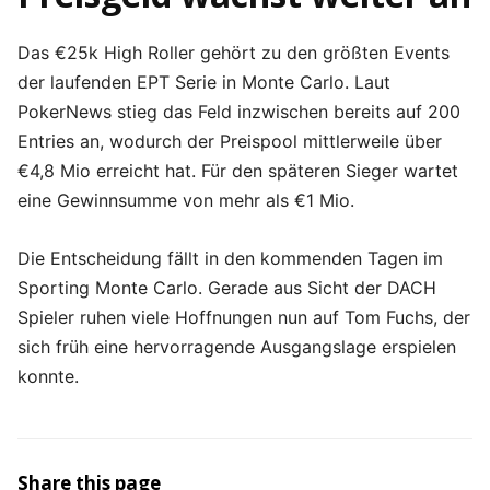
Das €25k High Roller gehört zu den größten Events
der laufenden EPT Serie in Monte Carlo. Laut
PokerNews stieg das Feld inzwischen bereits auf 200
Entries an, wodurch der Preispool mittlerweile über
€4,8 Mio erreicht hat. Für den späteren Sieger wartet
eine Gewinnsumme von mehr als €1 Mio.
Die Entscheidung fällt in den kommenden Tagen im
Sporting Monte Carlo. Gerade aus Sicht der DACH
Spieler ruhen viele Hoffnungen nun auf Tom Fuchs, der
sich früh eine hervorragende Ausgangslage erspielen
konnte.
Share this page