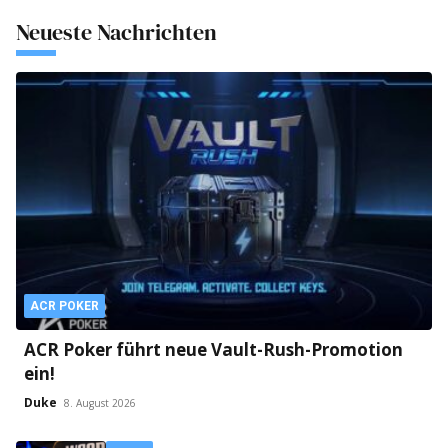
Neueste Nachrichten
ACR POKER
ACR Poker führt neue Vault-Rush-Promotion
ein!
Duke
8. August 2026