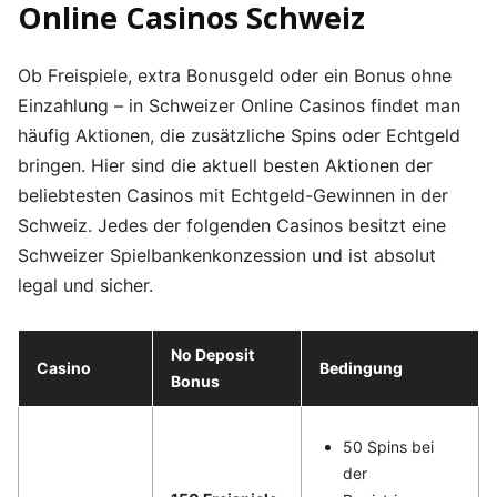
Online Casinos Schweiz
Ob Freispiele, extra Bonusgeld oder ein Bonus ohne
Einzahlung – in Schweizer Online Casinos findet man
häufig Aktionen, die zusätzliche Spins oder Echtgeld
bringen. Hier sind die aktuell besten Aktionen der
beliebtesten Casinos mit Echtgeld-Gewinnen in der
Schweiz. Jedes der folgenden Casinos besitzt eine
Schweizer Spielbankenkonzession und ist absolut
legal und sicher.
No Deposit
Casino
Bedingung
Bonus
50 Spins bei
der