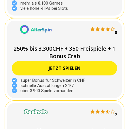
mehr als 8.100 Games
viele hohe RTPs bei Slots
8
250% bis 3.300CHF + 350 Freispiele + 1
Bonus Crab
JETZT SPIELEN
super Bonus für Schweizer in CHF
schnelle Auszahlungen 24/7
über 3.900 Spiele vorhanden
7