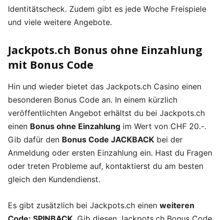
Identitätscheck. Zudem gibt es jede Woche Freispiele
und viele weitere Angebote.
Jackpots.ch Bonus ohne Einzahlung
mit Bonus Code
Hin und wieder bietet das Jackpots.ch Casino einen
besonderen Bonus Code an. In einem kürzlich
veröffentlichten Angebot erhältst du bei Jackpots.ch
einen
Bonus ohne Einzahlung
im Wert von CHF 20.-.
Gib dafür den
Bonus Code JACKBACK
bei der
Anmeldung oder ersten Einzahlung ein. Hast du Fragen
oder treten Probleme auf, kontaktierst du am besten
gleich den Kundendienst.
Es gibt zusätzlich bei Jackpots.ch einen
weiteren
Code: SPINBACK
. Gib diesen Jackpots.ch Bonus Code