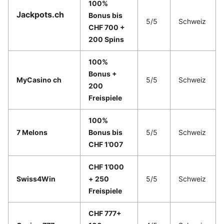
100%
Jackpots.ch
Bonus bis
5/5
Schweiz
CHF 700 +
200 Spins
100%
Bonus +
MyCasino ch
5/5
Schweiz
200
Freispiele
100%
7 Melons
Bonus bis
5/5
Schweiz
CHF 1’007
CHF 1’000
Swiss4Win
+ 250
5/5
Schweiz
Freispiele
CHF 777+