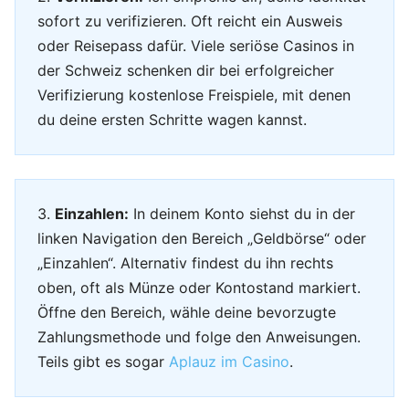
sofort zu verifizieren. Oft reicht ein Ausweis
oder Reisepass dafür. Viele seriöse Casinos in
der Schweiz schenken dir bei erfolgreicher
Verifizierung kostenlose Freispiele, mit denen
du deine ersten Schritte wagen kannst.
3.
Einzahlen:
In deinem Konto siehst du in der
linken Navigation den Bereich „Geldbörse“ oder
„Einzahlen“. Alternativ findest du ihn rechts
oben, oft als Münze oder Kontostand markiert.
Öffne den Bereich, wähle deine bevorzugte
Zahlungsmethode und folge den Anweisungen.
Teils gibt es sogar
Aplauz im Casino
.