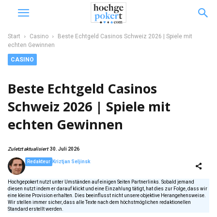
Start
Casino
Beste Echtgeld Casinos Schweiz 2026 | Spiele mit
echten Gewinnen
CASINO
Beste Echtgeld Casinos
Schweiz 2026 | Spiele mit
echten Gewinnen
Zuletzt aktualisiert
30. Juli 2026
Redakteur
Kriztjan Seljinsk
Hochgepokert nutzt unter Umständen auf einigen Seiten Partnerlinks. Sobald jemand
diesen nutzt indem er darauf klickt und eine Einzahlung tätigt, hat dies zur Folge, dass wir
eine kleine Provision erhalten. Dies beeinflusst nicht unsere objektive Herangehensweise.
Wir stellen immer sicher, dass alle Texte nach dem höchstmöglichen redaktionellen
Standard erstellt werden.