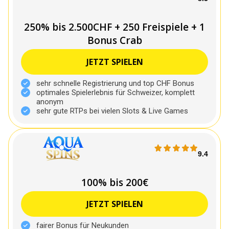
250% bis 2.500CHF + 250 Freispiele + 1
Bonus Crab
JETZT SPIELEN
sehr schnelle Registrierung und top CHF Bonus
optimales Spielerlebnis für Schweizer, komplett
anonym
sehr gute RTPs bei vielen Slots & Live Games
9.4
100% bis 200€
JETZT SPIELEN
fairer Bonus für Neukunden