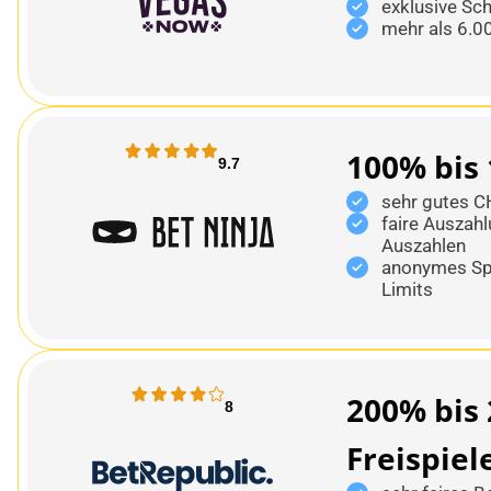
exklusive Sc
mehr als 6.00
100% bis
9.7
sehr gutes C
faire Auszahl
Auszahlen
anonymes Spi
Limits
200% bis 
8
Freispiel