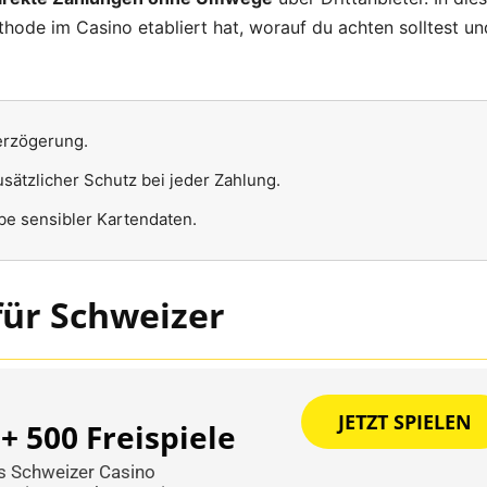
hode im Casino etabliert hat, worauf du achten solltest un
erzögerung.
ätzlicher Schutz bei jeder Zahlung.
e sensibler Kartendaten.
für Schweizer
JETZT SPIELEN
+ 500 Freispiele
es Schweizer Casino