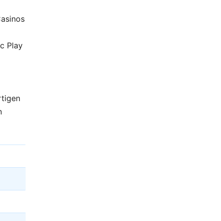
Casinos
c Play
tigen
n