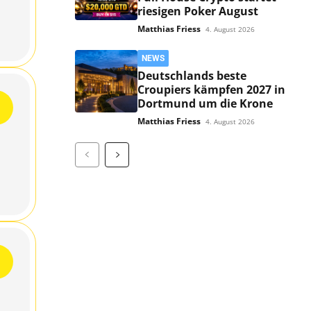
riesigen Poker August
Matthias Friess
4. August 2026
NEWS
Deutschlands beste
Croupiers kämpfen 2027 in
Dortmund um die Krone
Matthias Friess
4. August 2026