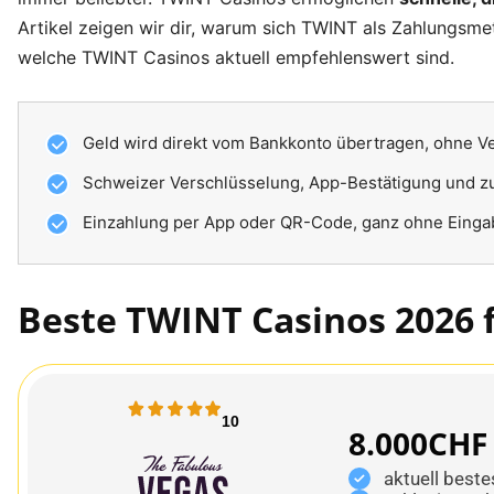
Artikel zeigen wir dir, warum sich TWINT als Zahlungsmet
welche TWINT Casinos aktuell empfehlenswert sind.
Geld wird direkt vom Bankkonto übertragen, ohne V
Schweizer Verschlüsselung, App-Bestätigung und zus
Einzahlung per App oder QR-Code, ganz ohne Eingab
Beste TWINT Casinos 2026 
10
8.000CHF 
aktuell best