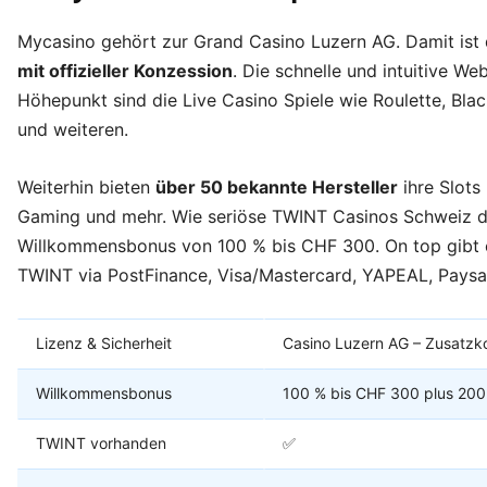
Mycasino gehört zur Grand Casino Luzern AG. Damit ist 
mit offizieller Konzession
. Die schnelle und intuitive W
Höhepunkt sind die Live Casino Spiele wie Roulette, Bla
und weiteren.
Weiterhin bieten
über 50 bekannte Hersteller
ihre Slots
Gaming und mehr. Wie seriöse TWINT Casinos Schweiz d
Willkommensbonus von 100 % bis CHF 300. On top gibt e
TWINT via PostFinance, Visa/Mastercard, YAPEAL, Paysafec
Lizenz & Sicherheit
Casino Luzern AG – Zusatzk
Willkommensbonus
100 % bis CHF 300 plus 200
TWINT vorhanden
✅