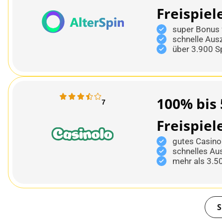
Freispiel
super Bonus 
schnelle Aus
über 3.900 S
100% bis 
7
Freispiel
gutes Casino
schnelles A
mehr als 3.50
S