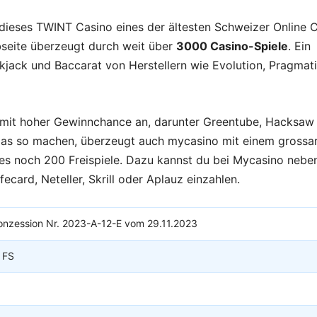
dieses TWINT Casino eines der ältesten Schweizer Online 
ebseite überzeugt durch weit über
3000 Casino-Spiele
. Ein
ckjack und Baccarat von Herstellern wie Evolution, Pragmati
 mit hoher Gewinnchance an, darunter Greentube, Hacksaw
as so machen, überzeugt auch mycasino mit einem grossar
s noch 200 Freispiele. Dazu kannst du bei Mycasino nebe
ard, Neteller, Skrill oder Aplauz einzahlen.
onzession Nr. 2023-A-12-E vom 29.11.2023
 FS