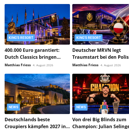
KING'S RESORT
KING'S RESORT
400.000 Euro garantiert:
Deutscher MRVN legt
Dutch Classics bringen
Traumstart bei den Poli
Poker Großevent ins King’s
Poker Masters hin
Matthias Friess
Matthias Friess
4. August 2026
4. August 2026
NEWS
NEWS
Deutschlands beste
Von drei Big Blinds zum
Croupiers kämpfen 2027 in
Champion: Julian Seling