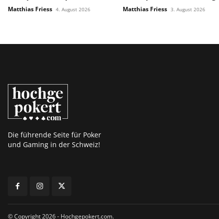
Dortmund um die Krone
schafft das Poker Wunde
Matthias Friess
Matthias Friess
4. August 2026
3. August 2026
von Tallinn
Die führende Seite für Poker
und Gaming in der Schweiz!
© Copyright 2026 - Hochgepokert.com.