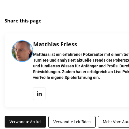
Share this page
Matthias Friess
Matthias ist ein erfahrener Pokerautor mit einem tie
Turniere und analysiert aktuelle Trends der Pokersze
und fundiertes Wissen für Anfänger und Profis. Durc
Entwicklungen. Zudem hat er erfolgreich an Live Po
wertvolle eigene Spielerfahrung ein.
Verwandte Artikel
Verwandte Leitfäden
Mehr Vom Aut