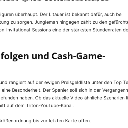
Figuren überhaupt. Der Litauer ist bekannt dafür, auch bei
ltung zu sorgen. Jungleman hingegen zählt zu den gefürcht
on-Invitational-Sessions eine der stärksten Stundenraten d
rfolgen und Cash-Game-
t und rangiert auf der ewigen Preisgeldliste unter den Top T
 eine Besonderheit. Der Spanier soll sich in der Vergangenh
efunden haben. Ob das aktuelle Video ähnliche Szenarien li
itt auf dem Triton-YouTube-Kanal.
Größenordnung bis zur letzten Karte offen.