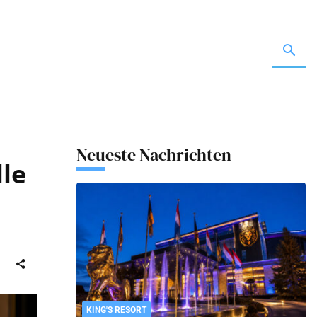
Neueste Nachrichten
lle
KING'S RESORT