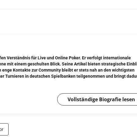
fen Verständnis für Live und Online Poker. Er verfolgt internationale
ne mit einem geschulten Blick. Seine Artikel bieten strategische Einbl
h enge Kontakte zur Community bleibt er stets nah an den wichtigsten
ker Turnieren in deutschen Spielbanken teilgenommen und bringt dadu
Vollständige Biografie lesen
or