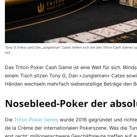
Tony G (links) und Dan „Jungleman“ Cates liefern sich bei den Triton Cash Games 
mit.
Das Triton Poker Cash Game ist eine Welt für sich. Blin
einem Tisch sitzen Tony G, Dan «Jungleman» Cates sowi
Händen wechseln mehrfach siebenstellige Beträge den Be
Nosebleed-Poker der absol
Die
Triton Poker Series
wurde 2016 gegründet und richte
de la Crème der internationalen Pokerszene. Was die Tur
erst recht: millionenschwere Geschäftsleute treffen auf as