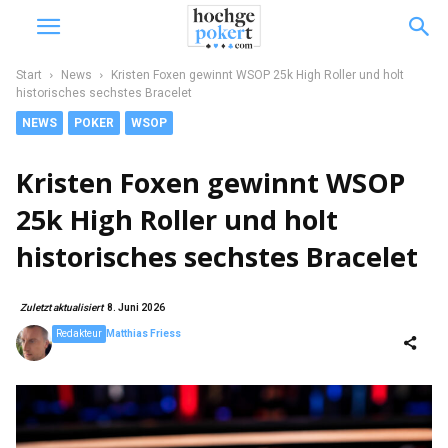
Start
News
Kristen Foxen gewinnt WSOP 25k High Roller und holt
historisches sechstes Bracelet
NEWS
POKER
WSOP
Kristen Foxen gewinnt WSOP
25k High Roller und holt
historisches sechstes Bracelet
Zuletzt aktualisiert
8. Juni 2026
Redakteur
Matthias Friess