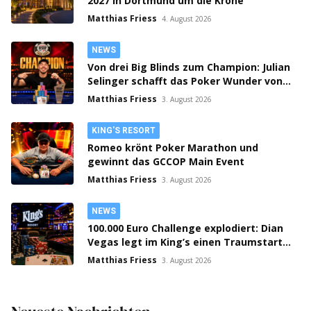
2027 in Dortmund um die Krone
Matthias Friess
4. August 2026
NEWS
Von drei Big Blinds zum Champion: Julian
Selinger schafft das Poker Wunder von
Tallinn
Matthias Friess
3. August 2026
KING'S RESORT
Romeo krönt Poker Marathon und
gewinnt das GCCOP Main Event
Matthias Friess
3. August 2026
NEWS
100.000 Euro Challenge explodiert: Dian
Vegas legt im King’s einen Traumstart
hin
Matthias Friess
3. August 2026