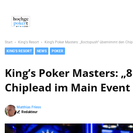
NEWS
ONLINE POKER
CASINO
ÜBE
Start
King's Resort
King’s Poker Masters: „8octopush“ übernimmt den Chip
KING'S RESORT
NEWS
POKER
King’s Poker Masters: 
Chiplead im Main Event
Matthias Friess
Redakteur