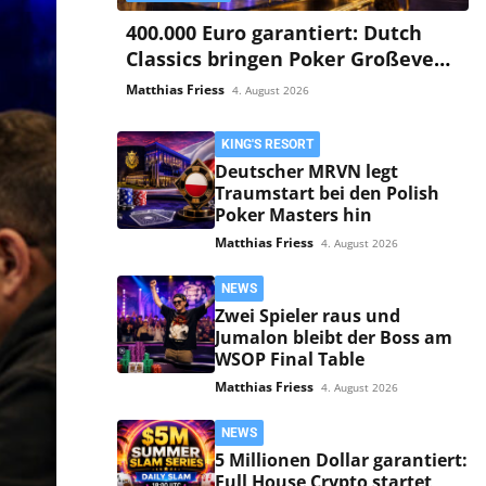
400.000 Euro garantiert: Dutch
Classics bringen Poker Großevent
ins King’s
Matthias Friess
4. August 2026
KING'S RESORT
Deutscher MRVN legt
Traumstart bei den Polish
Poker Masters hin
Matthias Friess
4. August 2026
NEWS
Zwei Spieler raus und
Jumalon bleibt der Boss am
WSOP Final Table
Matthias Friess
4. August 2026
NEWS
5 Millionen Dollar garantiert:
Full House Crypto startet