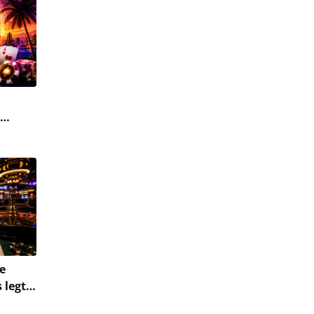
n
e
 legt
mstart