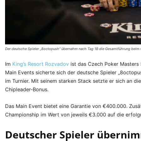
Der deutsche Spieler „8octopush“ übernahm nach Tag 1B die Gesamtführung beim 
Im
King’s Resort Rozvadov
ist das Czech Poker Masters 
Main Events sicherte sich der deutsche Spieler „8octop
im Turnier. Mit seinem starken Stack setzte er sich an d
Chipleader-Bonus.
Das Main Event bietet eine Garantie von €400.000. Zusät
Championship im Wert von jeweils €3.000 auf die erfolgr
Deutscher Spieler überni