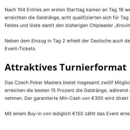
Nach 104 Entries am ersten Starttag kamen an Tag 1B weit
erreichten die Geldränge, acht qualifizierten sich für Ta
Feldes und löste damit den bisherigen Chipleader „Krovin
Neben dem Einzug in Tag 2 erhielt der Deutsche auch de
Event-Tickets.
Attraktives Turnierformat
Das Czech Poker Masters bietet insgesamt zwölf Möglichke
erreichen die besten 15 Prozent die Geldränge, während 
nehmen. Der garantierte Min-Cash von €300 wird direkt 
Mit einem Buy-in von lediglich €150 zählt das Event erne