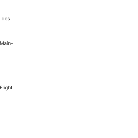
e des
-Main-
Flight
g