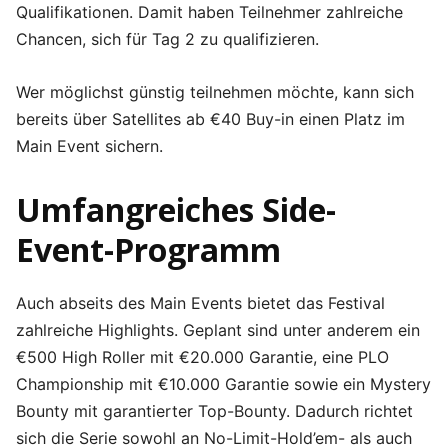
Qualifikationen. Damit haben Teilnehmer zahlreiche
Chancen, sich für Tag 2 zu qualifizieren.
Wer möglichst günstig teilnehmen möchte, kann sich
bereits über Satellites ab €40 Buy-in einen Platz im
Main Event sichern.
Umfangreiches Side-
Event-Programm
Auch abseits des Main Events bietet das Festival
zahlreiche Highlights. Geplant sind unter anderem ein
€500 High Roller mit €20.000 Garantie, eine PLO
Championship mit €10.000 Garantie sowie ein Mystery
Bounty mit garantierter Top-Bounty. Dadurch richtet
sich die Serie sowohl an No-Limit-Hold’em- als auch