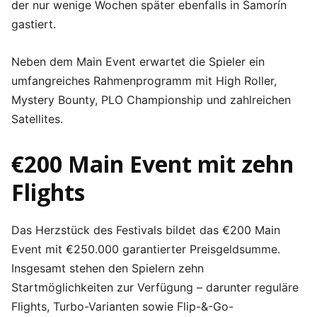
der nur wenige Wochen später ebenfalls in Šamorín
gastiert.
Neben dem Main Event erwartet die Spieler ein
umfangreiches Rahmenprogramm mit High Roller,
Mystery Bounty, PLO Championship und zahlreichen
Satellites.
€200 Main Event mit zehn
Flights
Das Herzstück des Festivals bildet das €200 Main
Event mit €250.000 garantierter Preisgeldsumme.
Insgesamt stehen den Spielern zehn
Startmöglichkeiten zur Verfügung – darunter reguläre
Flights, Turbo-Varianten sowie Flip-&-Go-