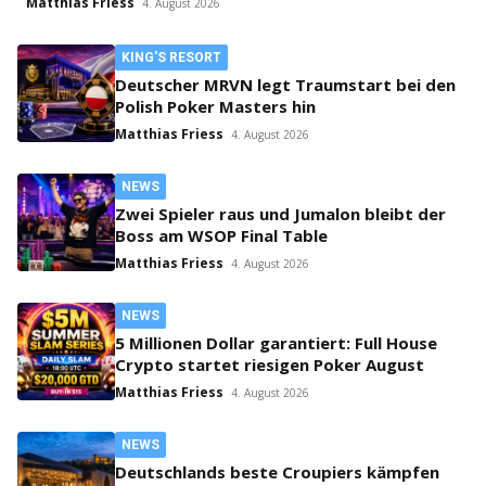
Matthias Friess
4. August 2026
KING'S RESORT
Deutscher MRVN legt Traumstart bei den
Polish Poker Masters hin
Matthias Friess
4. August 2026
NEWS
Zwei Spieler raus und Jumalon bleibt der
Boss am WSOP Final Table
Matthias Friess
4. August 2026
NEWS
5 Millionen Dollar garantiert: Full House
Crypto startet riesigen Poker August
Matthias Friess
4. August 2026
NEWS
Deutschlands beste Croupiers kämpfen