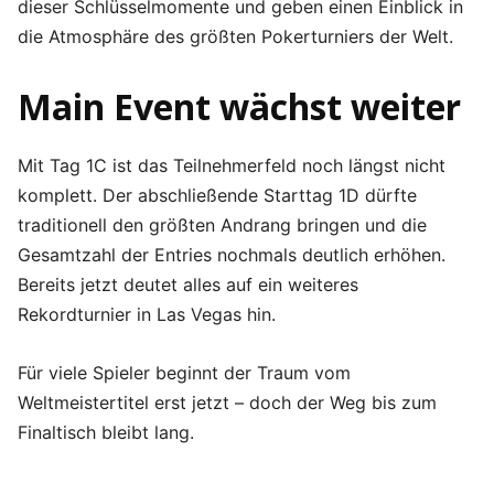
dieser Schlüsselmomente und geben einen Einblick in
die Atmosphäre des größten Pokerturniers der Welt.
Main Event wächst weiter
Mit Tag 1C ist das Teilnehmerfeld noch längst nicht
komplett. Der abschließende Starttag 1D dürfte
traditionell den größten Andrang bringen und die
Gesamtzahl der Entries nochmals deutlich erhöhen.
Bereits jetzt deutet alles auf ein weiteres
Rekordturnier in Las Vegas hin.
Für viele Spieler beginnt der Traum vom
Weltmeistertitel erst jetzt – doch der Weg bis zum
Finaltisch bleibt lang.