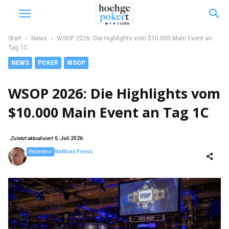
Start
News
WSOP 2026: Die Highlights vom $10.000 Main Event an
Tag 1C
NEWS
POKER
WSOP
WSOP 2026: Die Highlights vom
$10.000 Main Event an Tag 1C
Zuletzt aktualisiert
6. Juli 2026
Redakteur
Matthias Friess