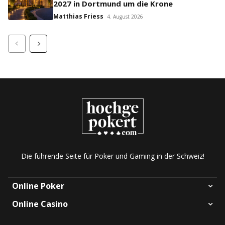
2027 in Dortmund um die Krone
Matthias Friess
4. August 2026
Die führende Seite für Poker und Gaming in der Schweiz!
Online Poker
Online Casino