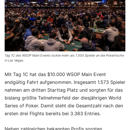
Tag 1C des WSOP Main Events lockte mehr als 1.500 Spieler an die Pokertische
in Las Vegas.
Mit Tag 1C hat das $10.000 WSOP Main Event
endgültig Fahrt aufgenommen. Insgesamt 1.573 Spieler
nahmen am dritten Starttag Platz und sorgten für das
bislang größte Teilnehmerfeld der diesjährigen World
Series of Poker. Damit steht die Gesamtzahl nach den
ersten drei Flights bereits bei 3.383 Entries.
Neben zahlreichen bekannten Profis sorgten