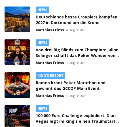
NEWS
Deutschlands beste Croupiers kämpfen
2027 in Dortmund um die Krone
Matthias Friess
4. August 2026
NEWS
Von drei Big Blinds zum Champion: Julian
Selinger schafft das Poker Wunder von
Tallinn
Matthias Friess
3. August 2026
KING'S RESORT
Romeo krönt Poker Marathon und
gewinnt das GCCOP Main Event
Matthias Friess
3. August 2026
NEWS
100.000 Euro Challenge explodiert: Dian
Vegas legt im King’s einen Traumstart
hin